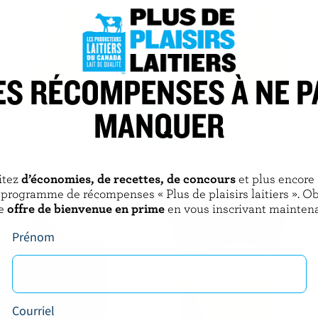
ES RÉCOMPENSES À NE P
MANQUER
E
SILANI
iologique râpé
Parmesan râpé
itez
d’économies, de recettes, de concours
et plus encore
 programme de récompenses « Plus de plaisirs laitiers ». O
e
offre de bienvenue en prime
en vous inscrivant maintena
Prénom
Courriel