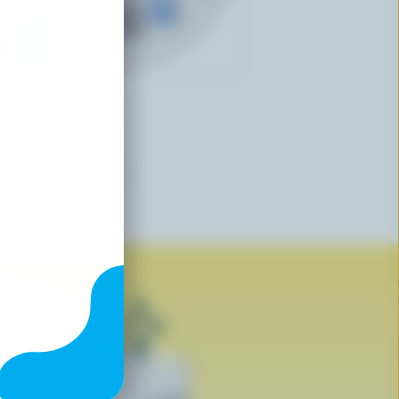
TRE STELLE
Parmesan râpé
es marques qui arborent le