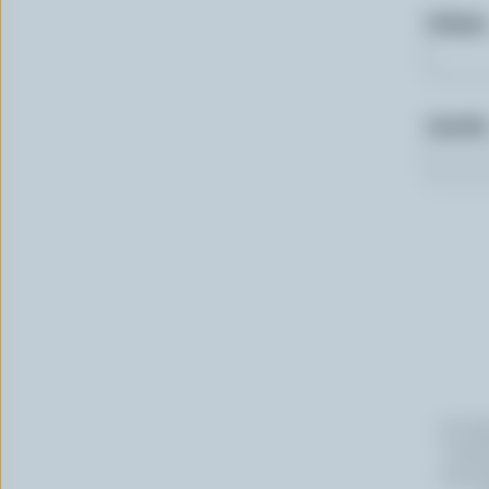
Prénom
Courriel
En cli
Canada
vous p