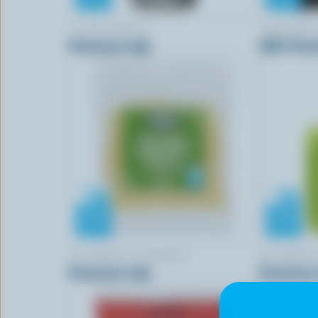
COMPLIMENTS
CRACKER 
Parmesan râpé
100% Parm
FOUNDERS & FARMERS
FOUNDERS
Parmesan râpé
Parmesan 