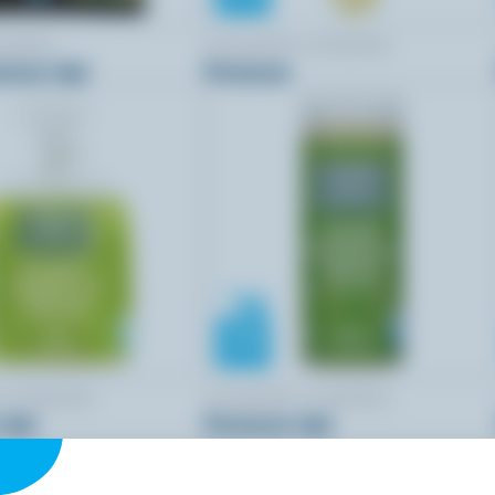
BARREL
FOUNDERS & FARMERS
esan râpé
Parmesan
 & FARMERS
FOUNDERS & FARMERS
râpé
Parmesan râpé