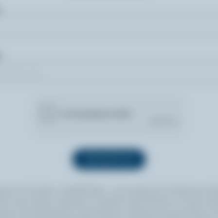
quant sur le bouton « INSCRIPTION », vous autorisez les Producteurs lait
 à vous envoyer l’infolettre à l’adresse courriel fournie. Si vous le sou
ouvez vous désabonner en tout temps en cliquant sur le lien prévu à cet