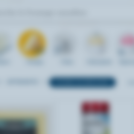
gourt
Fromage
Crème
Crème glacée
Yogourt
ATTRIBUTS
FILTRER LES RÉSULTATS
TOU