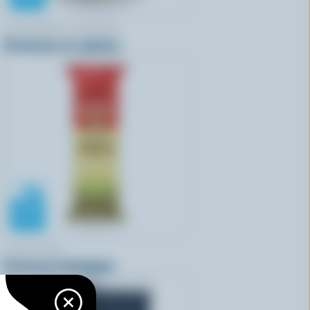
FOUNDERS & FARMERS
Parmesan en copeaux
L'ANCÊTRE
Parmesan biologique