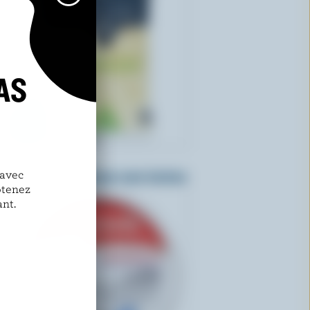
AS
ST-GUILLAUME
Flocons de Parmesan sans lactose
 avec
btenez
nt.