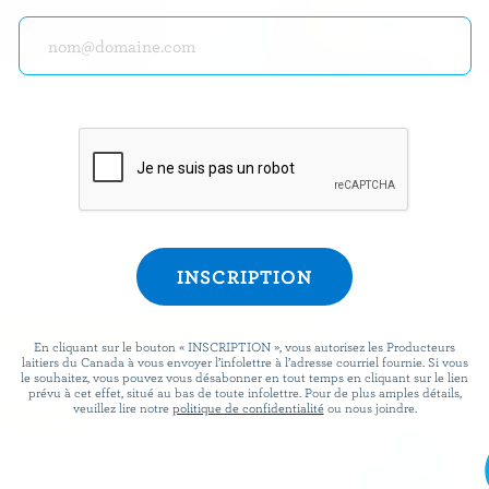
AUME
TRE STELLE
sans lactose
Parmesan râpé
 du lait 100 % canadien, mais n’utilisent pas ce logo de certification. Certain
e ne pas figurer dans ce répertoire. Contactez-les pour plus d’informations.
En cliquant sur le bouton « INSCRIPTION », vous autorisez les Producteurs
laitiers du Canada à vous envoyer l’infolettre à l’adresse courriel fournie. Si vous
le souhaitez, vous pouvez vous désabonner en tout temps en cliquant sur le lien
prévu à cet effet, situé au bas de toute infolettre. Pour de plus amples détails,
 logo
veuillez lire notre
politique de confidentialité
ou nous joindre.
achetez des