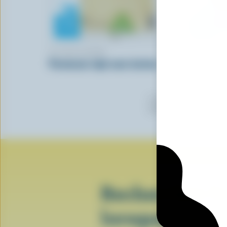
ST-GUILLAUME
ST-GUILL
Parmesan râpé sans lactose
Parmesan 
Certaines marques utilisent
logo peuvent avoir choisi d
Recherchez le
lorsque vous 