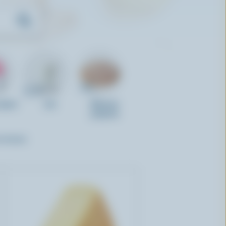
 glacé
Lait
Aliments
préparés
T EFFACER