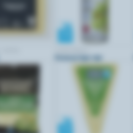
 CHEESE
COMPLIMENTS
Parmesan léger râpé