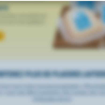
ers
che bleue, cela signifie que
c du lait et des ingrédients
BTENEZ PLUS DE PLAISIRS LAITIE
rivez-vous à notre nouveau programme « Plus de pla
rs » pour des offres exclusives, des recettes, des c
et bien plus encore.