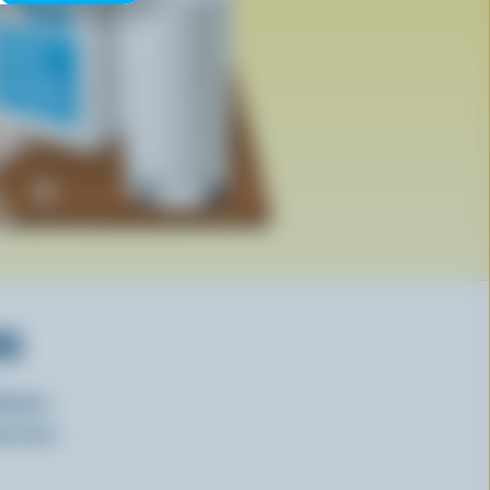
RS
isirs
oncours