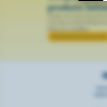
produits laiti
Lorsque vous voyez le logo de la va
vous tenez un produit fabriqué ave
laitiers 100 % canadiens.
EN SAVOIR PLUS SUR LE LOGO
O
Insc
laitie