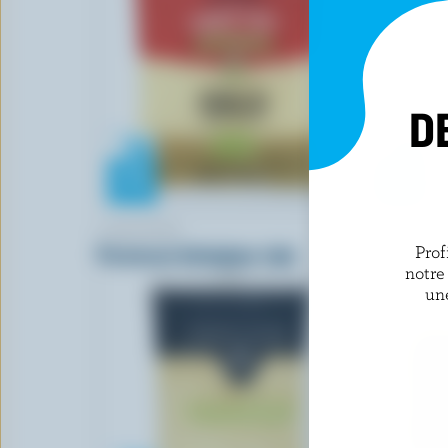
D
L'ANCÊTRE
L'ANCÊTR
Parmesan biologique râpé
Parmesan b
Prof
notre
un