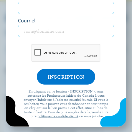
OBTENEZ PLUS DE PLAISIRS LAITIERS
Courriel
Inscrivez-vous à notre nouveau programme «
Plus de plaisirs laitiers » pour des offres
exclusives, des recettes, des concours et bien
plus encore.
Prénom
En cliquant sur le bouton « INSCRIPTION », vous
autorisez les Producteurs laitiers du Canada à vous
Courriel
envoyer l’infolettre à l’adresse courriel fournie. Si vous le
souhaitez, vous pouvez vous désabonner en tout temps
en cliquant sur le lien prévu à cet effet, situé au bas de
toute infolettre. Pour de plus amples détails, veuillez lire
notre
politique de confidentialité
ou nous joindre.