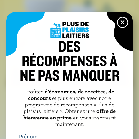
DES
RÉCOMPENSES À
NE PAS MANQUER
Profitez
d’économies, de recettes, de
Lorsque vous voyez le logo de la vache bleue, cela
concours
et plus encore avec notre
signifie que vous tenez un produit fabriqué avec du
programme de récompenses « Plus de
plaisirs laitiers ». Obtenez une
offre de
lait et des ingrédients laitiers 100 % canadiens.
bienvenue en prime
en vous inscrivant
EN SAVOIR PLUS SUR LE LOGO
maintenant.
Prénom