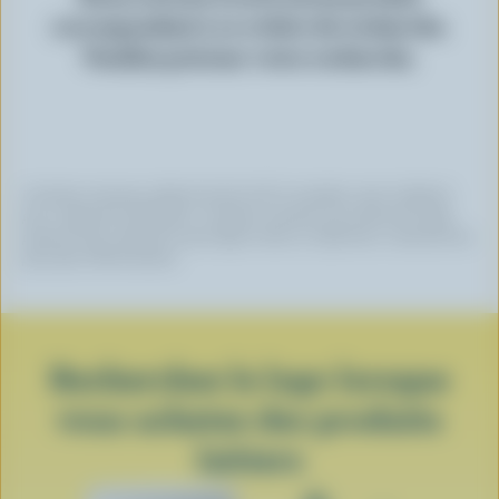
correspondant à ce critère de recherche.
Veuillez préciser votre recherche.
Certaines marques utilisent du lait 100 % canadien, mais n’utilisent
pas ce logo de certification. Certaines marques qui arborent le logo
peuvent avoir choisi de ne pas figurer dans ce répertoire. Contactez-les
pour plus d’informations.
Recherchez le logo lorsque
vous achetez des produits
laitiers