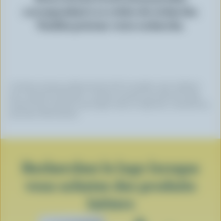
correspondant à ce critère de recherche.
Veuillez préciser votre recherche.
Certaines marques utilisent du lait 100 % canadien, mais n’utilisent
pas ce logo de certification. Certaines marques qui arborent le logo
peuvent avoir choisi de ne pas figurer dans ce répertoire. Contactez-les
pour plus d’informations.
Recherchez le logo lorsque
vous achetez des produits
laitiers