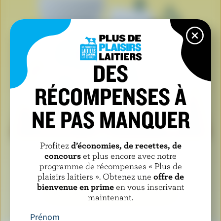
DES
RÉCOMPENSES À
NE PAS MANQUER
Profitez
d’économies, de recettes, de
Lorsque vous voyez le logo de la vache bleue, cela
concours
et plus encore avec notre
signifie que vous tenez un produit fabriqué avec du
programme de récompenses « Plus de
plaisirs laitiers ». Obtenez une
offre de
lait et des ingrédients laitiers 100 % canadiens.
bienvenue en prime
en vous inscrivant
EN SAVOIR PLUS SUR LE LOGO
maintenant.
Prénom