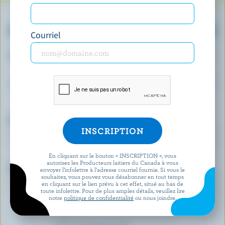
OBTENEZ PLUS DE PLAISIRS LAITIERS
Courriel
Inscrivez-vous à notre nouveau programme «
Plus de plaisirs laitiers » pour des offres
exclusives, des recettes, des concours et bien
plus encore.
Prénom
En cliquant sur le bouton « INSCRIPTION », vous
autorisez les Producteurs laitiers du Canada à vous
Courriel
envoyer l’infolettre à l’adresse courriel fournie. Si vous le
souhaitez, vous pouvez vous désabonner en tout temps
en cliquant sur le lien prévu à cet effet, situé au bas de
toute infolettre. Pour de plus amples détails, veuillez lire
notre
politique de confidentialité
ou nous joindre.