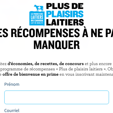
ES RÉCOMPENSES À NE P
MANQUER
REID'S DAIRY
able 15% M.F.
Crème de table fraîche 18% M.G.
itez
d’économies, de recettes, de concours
et plus encore
 programme de récompenses « Plus de plaisirs laitiers ». O
e
offre de bienvenue en prime
en vous inscrivant maintena
Prénom
Courriel