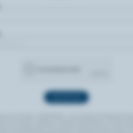
quant sur le bouton « INSCRIPTION », vous autorisez les Producteurs lait
 à vous envoyer l’infolettre à l’adresse courriel fournie. Si vous le sou
ouvez vous désabonner en tout temps en cliquant sur le lien prévu à cet