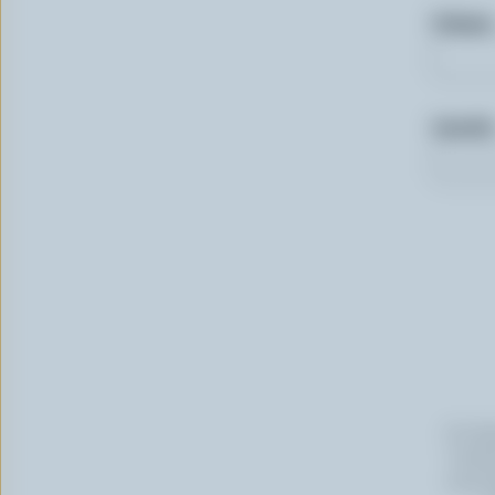
Prénom
Courriel
En cli
Canada
vous p