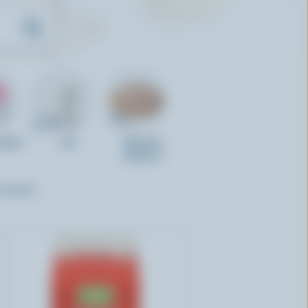
 glacé
Lait
Aliments
préparés
T EFFACER