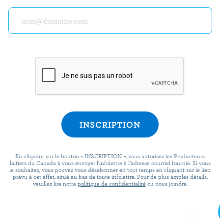
 du lait 100 % canadien, mais n’utilisent pas ce logo de certification. Certain
e ne pas figurer dans ce répertoire. Contactez-les pour plus d’informations.
En cliquant sur le bouton « INSCRIPTION », vous autorisez les Producteurs
laitiers du Canada à vous envoyer l’infolettre à l’adresse courriel fournie. Si vous
le souhaitez, vous pouvez vous désabonner en tout temps en cliquant sur le lien
prévu à cet effet, situé au bas de toute infolettre. Pour de plus amples détails,
 logo
veuillez lire notre
politique de confidentialité
ou nous joindre.
achetez des