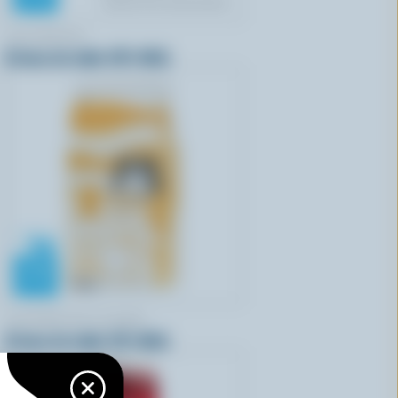
LACTANTIA
Crème de table 18% M.G.
LAITERIE DE LA BAIE
Crème de table 15% M.G.