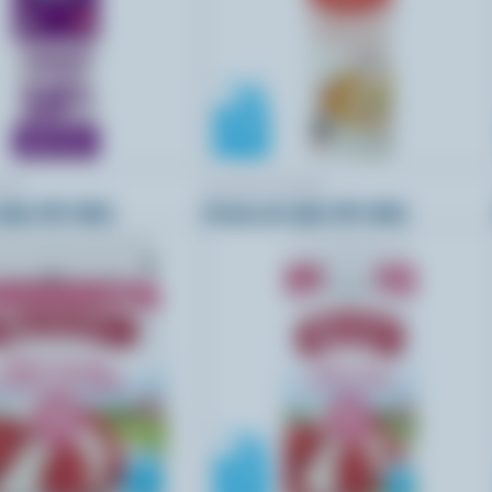
IRY
ISLAND FARMS
able 18% M.G.
Crème de table 18% M.G.