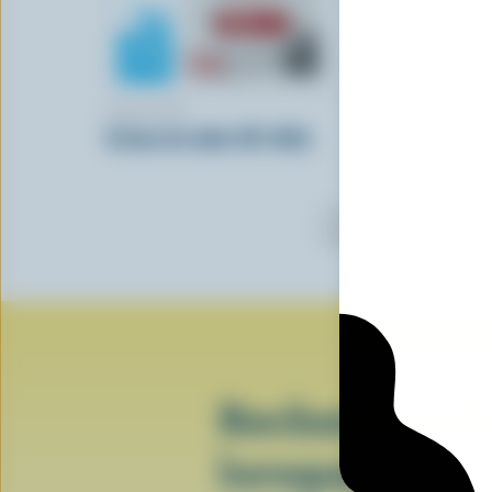
SEALTEST
Crème de table 18% M.G.
Certaines marques utilisent
logo peuvent avoir choisi d
Recherchez le
lorsque vous 