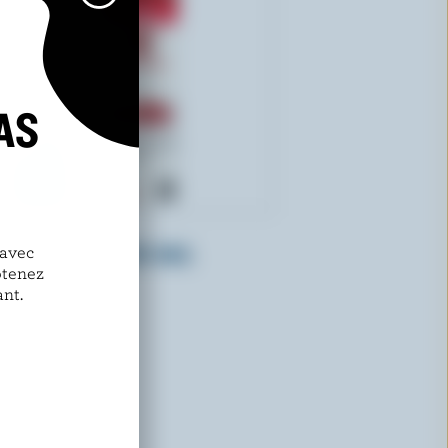
AS
SEALTEST
Crème de table 18% M.G.
 avec
btenez
nt.