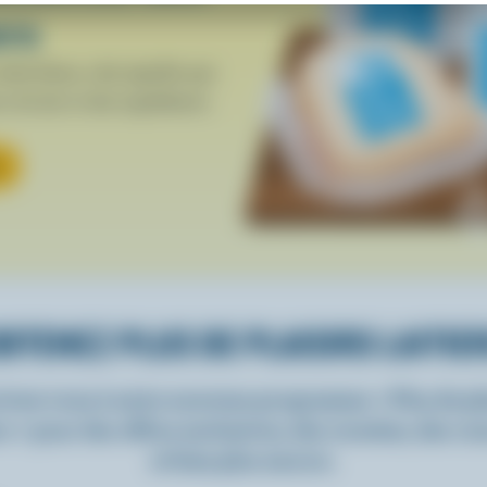
ers
che bleue, cela signifie que
c du lait et des ingrédients
BTENEZ PLUS DE PLAISIRS LAITIE
rivez-vous à notre nouveau programme « Plus de pla
rs » pour des offres exclusives, des recettes, des c
et bien plus encore.