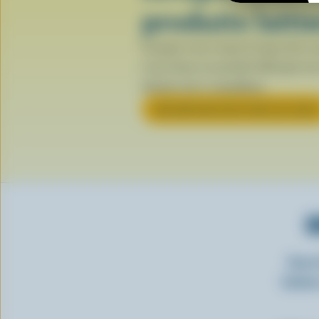
produits laiti
Lorsque vous voyez le logo de la va
vous tenez un produit fabriqué ave
laitiers 100 % canadiens.
EN SAVOIR PLUS SUR LE LOGO
O
Insc
laitie