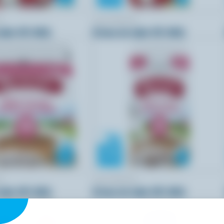
A
LACTANTIA
able 15% M.G.
Crème de table 15% M.G.
A
LACTANTIA
able 18% M.G.
Crème de table 18% M.G.