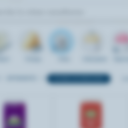
gourt
Fromage
Crème
Crème glacée
Yogourt
ATTRIBUTS
FILTRER LES RÉSULTATS
TOU