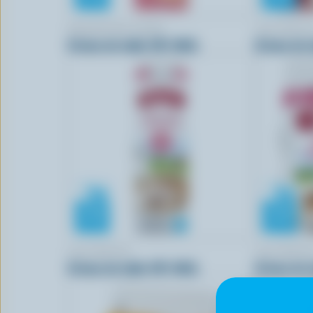
KAWARTHA DAIRY
LACTANTI
Crème de table 18% M.G.
Crème de t
LACTANTIA
LACTANTI
Crème de table 18% M.G.
Crème de t