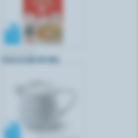
ISLAND FARMS
Crème de table 18% M.G.