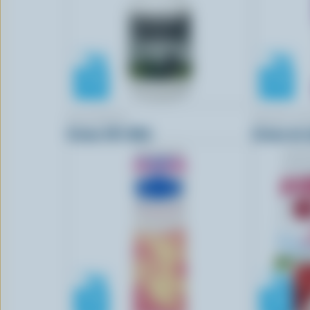
BLACKWELL
BRUM'S DA
Crème 18% M.G.
Crème de t