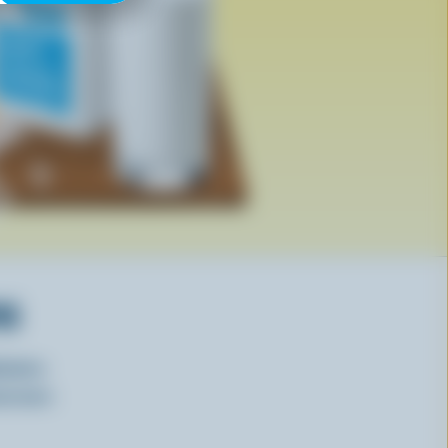
RS
isirs
oncours