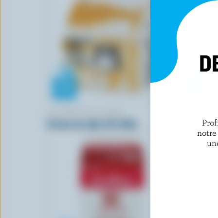
D
LAITERIE DE LA BAIE
QUÉBON
Crème de table 15% M.G.
Crème de t
Prof
notre
un