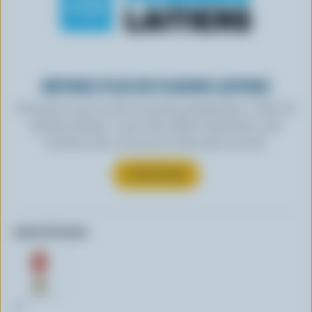
OBTENEZ PLUS DE PLAISIRS LAITIERS
Inscrivez-vous à notre nouveau programme « Plus de
plaisirs laitiers » pour des offres exclusives, des
recettes, des concours et bien plus encore.
S’INSCRIRE
Autres formats:
1L