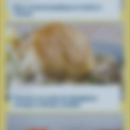
Notre recette de pouding au riz facile et
crémeux
RECETTE
Pétoncles à la crème de champignons
sauvages et whiskey canadien