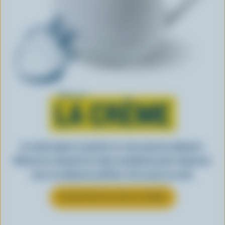
Tout sur
LA CRÈME
La crème ajoute ce petit je-ne-sais-quoi aux aliments.
Découvrez comment la crème canadienne peut rehausser
tous vos aliments préférés, de la sauce au café.
EN SAVOIR PLUS SUR LA CRÈME