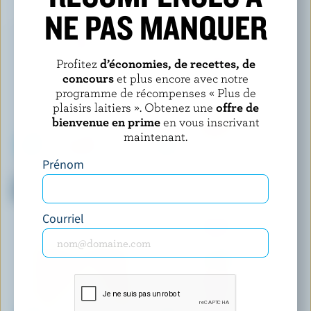
NE PAS MANQUER
Profitez
d’économies, de recettes, de
concours
et plus encore avec notre
programme de récompenses « Plus de
plaisirs laitiers ». Obtenez une
offre de
bienvenue en prime
en vous inscrivant
maintenant.
Prénom
GAY LEA
LACTANTIA
Crème fouettée véritable 20%
Crème à café sans lactose 10%
M.G.
M.G.
Courriel