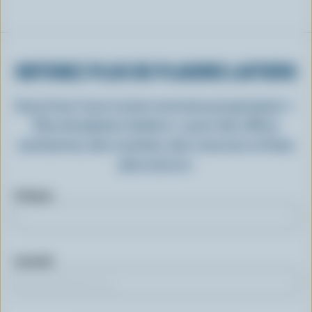
OBTENEZ PLUS DE PLAISIRS LAITIERS
Inscrivez-vous à notre nouveau programme «
Plus de plaisirs laitiers » pour des offres
exclusives, des recettes, des concours et bien
plus encore.
Prénom
Courriel