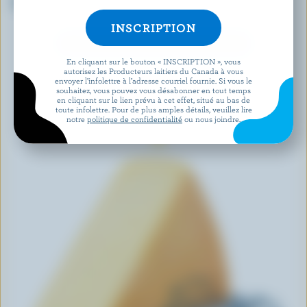
Feta
Havarti fines herbes et épices
DÉCOUVRIR D’AUTRES PRODUITS
En cliquant sur le bouton « INSCRIPTION », vous
autorisez les Producteurs laitiers du Canada à vous
envoyer l’infolettre à l’adresse courriel fournie. Si vous le
souhaitez, vous pouvez vous désabonner en tout temps
en cliquant sur le lien prévu à cet effet, situé au bas de
toute infolettre. Pour de plus amples détails, veuillez lire
notre
politique de confidentialité
ou nous joindre.