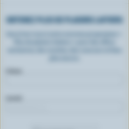
OBTENEZ PLUS DE PLAISIRS LAITIERS
Inscrivez-vous à notre nouveau programme «
Plus de plaisirs laitiers » pour des offres
exclusives, des recettes, des concours et bien
plus encore.
Prénom
Courriel