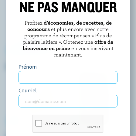
NE PAS MANQUER
Profitez
d’économies, de recettes, de
concours
et plus encore avec notre
programme de récompenses « Plus de
plaisirs laitiers ». Obtenez une
offre de
bienvenue en prime
en vous inscrivant
maintenant.
P'TIT QUÉBEC
P'TIT QUÉBEC
Cheddar mi-fort blanc tranché
Cheddar marbré
Prénom
Courriel
ILIOS
CASTELLO