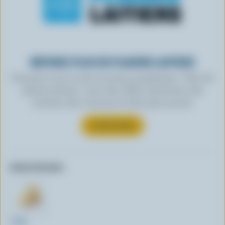
OBTENEZ PLUS DE PLAISIRS LAITIERS
Inscrivez-vous à notre nouveau programme « Plus de
plaisirs laitiers » pour des offres exclusives, des
recettes, des concours et bien plus encore.
S’INSCRIRE
Autres formats:
240g