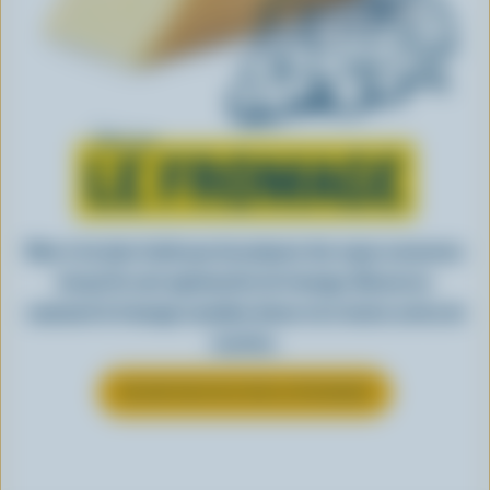
Tout sur
LE FROMAGE
Rien n’est plus facile que de préparer des repas savoureux
lorsqu’ils sont agrémentés de fromage. Découvrez
comment le fromage canadien donne vie à toutes sortes de
recettes.
EN SAVOIR PLUS SUR LE FROMAGE