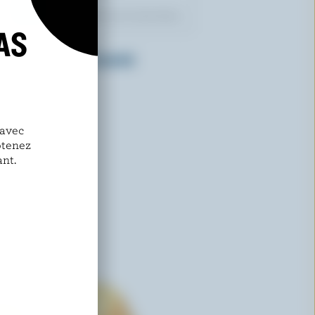
AS
WESTERN FAMILY
Cheddar mi-fort tranché
 avec
btenez
nt.