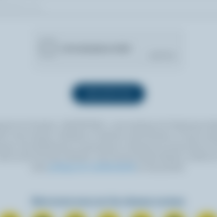
quant sur le bouton « INSCRIPTION », vous autorisez les Producteurs lait
 à vous envoyer l’infolettre à l’adresse courriel fournie. Si vous le sou
ouvez vous désabonner en tout temps en cliquant sur le lien prévu à cet
itué au bas de toute infolettre. Pour de plus amples détails, veuillez li
notre
politique de confidentialité
ou nous joindre.
Retrouvez-nous sur les réseaux sociaux