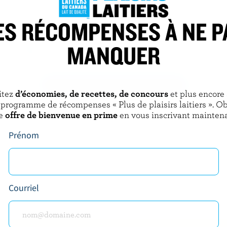
ES RÉCOMPENSES À NE P
NTS
FROMAGERIE DE L'ISLE
e fromage finement râpé
Canotier de l'Isle
MANQUER
ose Tex-Mex
DÉCOUVRIR D’AUTRES PRODUITS
itez
d’économies, de recettes, de concours
et plus encore
 programme de récompenses « Plus de plaisirs laitiers ». O
e
offre de bienvenue en prime
en vous inscrivant maintena
Prénom
Courriel