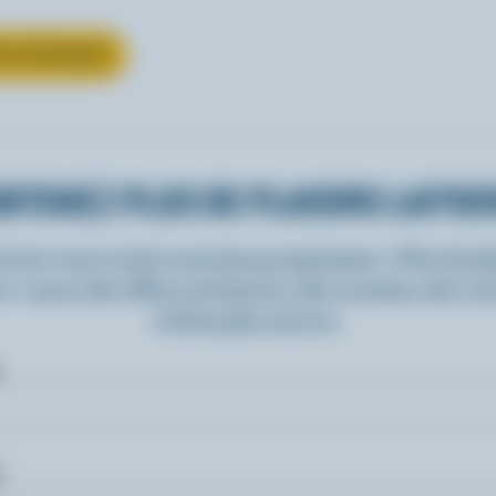
UR LE FROMAGE
BTENEZ PLUS DE PLAISIRS LAITIE
rivez-vous à notre nouveau programme « Plus de pla
rs » pour des offres exclusives, des recettes, des c
et bien plus encore.