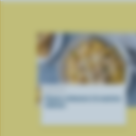
RECETTE
Pennes crémeuses à la saucisse
italienne