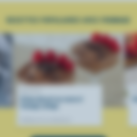
RECETTES POPULAIRES AVEC FROMAGE
RECETTE
R
Crème dessert au cacao et
S
fromage cottage
Préférées de nos diététistes