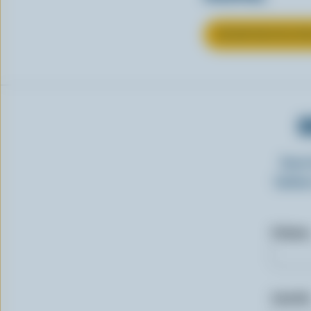
EN SAVOIR PLUS S
O
Insc
laitie
Prénom
Courriel