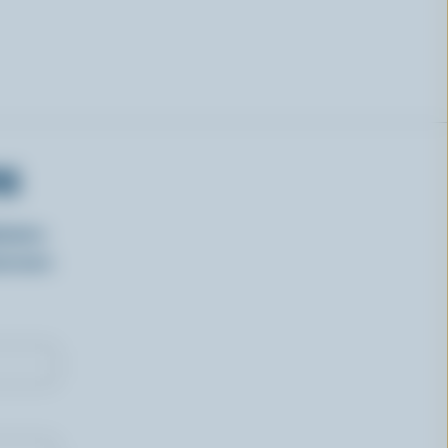
RS
isirs
oncours