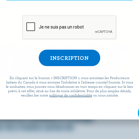
ROMAGE
En cliquant sur le bouton « INSCRIPTION », vous autorisez les Producteurs
laitiers du Canada à vous envoyer l’infolettre à l’adresse courriel fournie. Si vous
le souhaitez, vous pouvez vous désabonner en tout temps en cliquant sur le lien
prévu à cet effet, situé au bas de toute infolettre. Pour de plus amples détails,
veuillez lire notre
politique de confidentialité
ou nous joindre.
 facile que de préparer des
x lorsqu’ils sont agrémentés
écouvrez comment le fromage
 vie à toutes sortes de