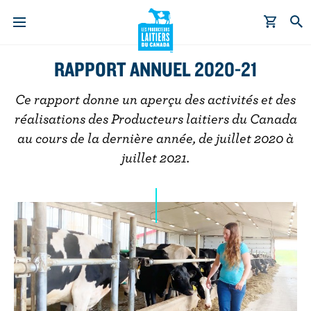
A
RAPPORT ANNUEL 2020-21
l
l
Ce rapport donne un aperçu des activités et des
e
réalisations des Producteurs laitiers du Canada
r
au cours de la dernière année, de juillet 2020 à
a
juillet 2021.
u
c
o
n
t
e
n
u
p