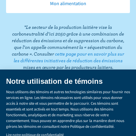
k
Mon alimentation
o
e
g
e
d
r
T
o
r
r
I
e
o
k
a
n
s
k
*Le secteur de la production laitière vise la
m
t
carboneutralité d’ici 2050 grâce à une combinaison de
réduction des émissions et de suppression du carbone,
que l’on appelle communément la « séquestration du
carbone ». Consulter
cette page pour en savoir plus sur
les différentes initiatives de réduction des émissions
mises en œuvre par les producteurs laitiers.
CONFIDENTIALITÉ
Share
this
LÉGAL
page
GÉRER LES TÉMOINS