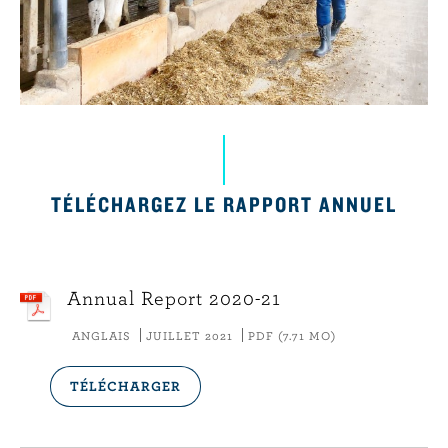
r
i
n
c
i
p
a
l
TÉLÉCHARGEZ LE RAPPORT ANNUEL
Annual Report 2020-21
ANGLAIS
JUILLET 2021
PDF (7.71 MO)
TÉLÉCHARGER