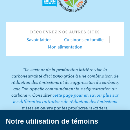
v
e
r
r
e
s
s
u
u
r
DÉCOUVREZ NOS AUTRES SITES
r
Y
Savoir laitier
Cuisinons en famille
F
o
Mon alimentation
a
u
c
T
e
u
*Le secteur de la production laitière vise la
b
b
carboneutralité d’ici 2050 grâce à une combinaison de
o
e
réduction des émissions et de suppression du carbone,
que l’on appelle communément la « séquestration du
o
carbone ». Consulter
cette page pour en savoir plus sur
k
les différentes initiatives de réduction des émissions
mises en œuvre par les producteurs laitiers.
CONFIDENTIALITÉ