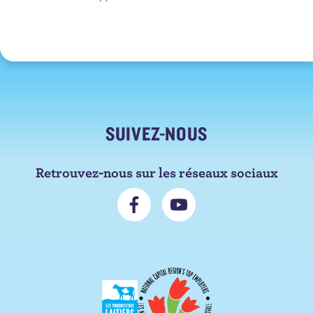
SUIVEZ-NOUS
Retrouvez-nous sur les réseaux sociaux
N
S
o
'
u
a
s
b
s
o
u
n
i
n