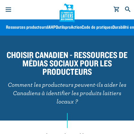
FARMER
Ressources producteurs
IAHP
Outils
proAction
Code de pratiques
Durabilité e
RESOURCES
A
l
NAV
CHOISIR CANADIEN - RESSOURCES DE
l
MÉDIAS SOCIAUX POUR LES
e
r
PRODUCTEURS
a
u
Comment les producteurs peuvent-ils aider les
c
Canadiens à identifier les produits laitiers
o
locaux ?
n
t
e
n