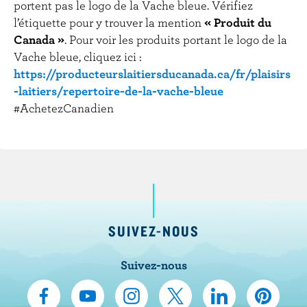
portent pas le logo de la Vache bleue. Vérifiez
l’étiquette pour y trouver la mention
« Produit du
Canada »
. Pour voir les produits portant le logo de la
Vache bleue, cliquez ici :
https://producteurslaitiersducanada.ca/fr/plaisirs
-laitiers/repertoire-de-la-vache-bleue
#AchetezCanadien
SUIVEZ-NOUS
Suivez-nous
N
S
N
N
N
N
o
’
o
o
o
o