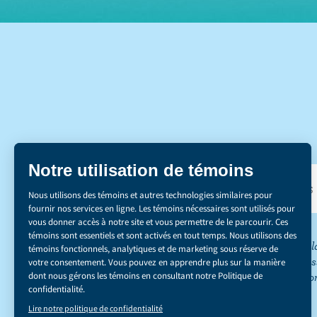
DÉCOUVREZ NOS 
*Le secteur de l
réduction des émis
du carbone ». Co