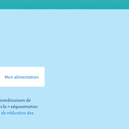
Mon alimentation
ne combinaison de
 la « séquestration
s de réduction des
Share
this