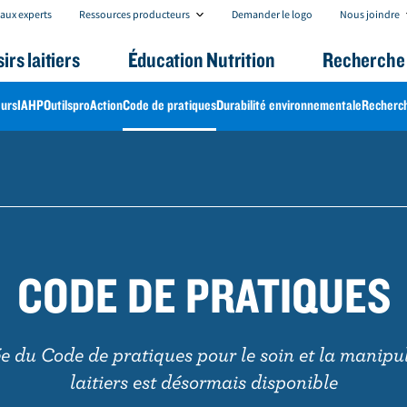
R
N
aux experts
Ressources producteurs
Demander le logo
Nous joindre
e
o
s
u
sirs laitiers
Éducation Nutrition
Recherche 
s
s
o
j
u
o
urs
IAHP
Outils
proAction
Code de pratiques
Durabilité environnementale
Recherc
r
i
c
n
e
d
s
r
p
e
r
o
d
u
c
CODE DE PRATIQUES
t
e
u
r
s
ée du Code de pratiques pour le soin et la manipu
laitiers est désormais disponible