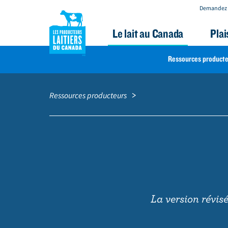
Demandez 
Le lait au Canada
Plai
FARMER
Ressources producte
RESOURCES
A
Fil
l
d'Ariane
NAV
Ressources producteurs
l
e
r
a
u
c
o
La version révis
n
t