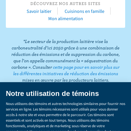
T
DÉCOUVREZ NOS AUTRES SITES
e
u
t
t
k
t
i
Savoir laitier
Cuisinons en famille
b
b
a
t
e
e
k
Mon alimentation
o
e
g
e
d
r
T
o
r
r
I
e
o
k
a
n
s
k
*Le secteur de la production laitière vise la
m
t
carboneutralité d’ici 2050 grâce à une combinaison de
réduction des émissions et de suppression du carbone,
que l’on appelle communément la « séquestration du
carbone ». Consulter
cette page pour en savoir plus sur
les différentes initiatives de réduction des émissions
mises en œuvre par les producteurs laitiers.
CONFIDENTIALITÉ
Share
this
LÉGAL
page