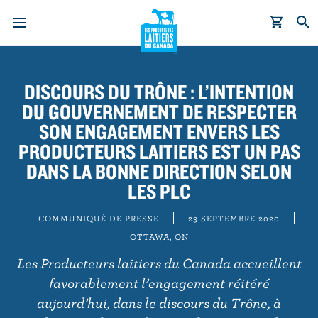
A
l
DISCOURS DU TRÔNE : L’INTENTION
l
DU GOUVERNEMENT DE RESPECTER
e
r
SON ENGAGEMENT ENVERS LES
a
PRODUCTEURS LAITIERS EST UN PAS
u
DANS LA BONNE DIRECTION SELON
c
LES PLC
o
n
COMMUNIQUÉ DE PRESSE
23 SEPTEMBRE 2020
t
OTTAWA, ON
e
Les Producteurs laitiers du Canada accueillent
n
favorablement l’engagement réitéré
u
aujourd’hui, dans le discours du Trône, à
p