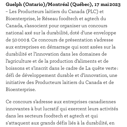
r
Guelph (Ontario)/Montréal (Québec), 17 mai 2023
i
– Les Producteurs laitiers du Canada (PLC) et
n
Bioenterprise, le Réseau foodtech et agtech du
c
Canada, s’associent pour organiser un concours
i
national axé sur la durabilité, doté d’une enveloppe
p
de 50 000 $. Ce concours de présentation s’adresse
a
aux entreprises en démarrage qui sont axées sur la
l
durabilité et l’innovation dans les domaines de
l’agriculture et de la production d’aliments et de
boissons et s’inscrit dans le cadre de La quête verte :
défi de développement durable et d’innovation, une
initiative des Producteurs laitiers du Canada et de
Bioenterprise.
Ce concours s’adresse aux entreprises canadiennes
innovantes à but lucratif qui exercent leurs activités
dans les secteurs foodtech et agtech et qui
s'attaquent aux grands défis liés à la durabilité, en