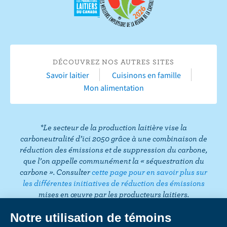
u
r
u
u
u
u
e
r
Y
r
r
r
r
s
F
o
I
T
L
P
u
a
u
n
w
i
i
r
c
T
s
i
n
n
T
DÉCOUVREZ NOS AUTRES SITES
e
u
t
t
k
t
i
Savoir laitier
Cuisinons en famille
b
b
a
t
e
e
k
Mon alimentation
o
e
g
e
d
r
T
o
r
r
I
e
o
k
a
n
s
k
*Le secteur de la production laitière vise la
m
t
carboneutralité d’ici 2050 grâce à une combinaison de
réduction des émissions et de suppression du carbone,
que l’on appelle communément la « séquestration du
carbone ». Consulter
cette page pour en savoir plus sur
les différentes initiatives de réduction des émissions
mises en œuvre par les producteurs laitiers.