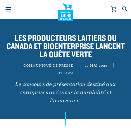
A
l
LES PRODUCTEURS LAITIERS DU
l
CANADA ET BIOENTERPRISE LANCENT
e
r
LA QUÊTE VERTE
a
u
COMMUNIQUÉ DE PRESSE
17 MAI 2023
c
OTTAWA
o
Le concours de présentation destiné aux
n
entreprises axées sur la durabilité et
t
l’innovation.
e
n
u
p