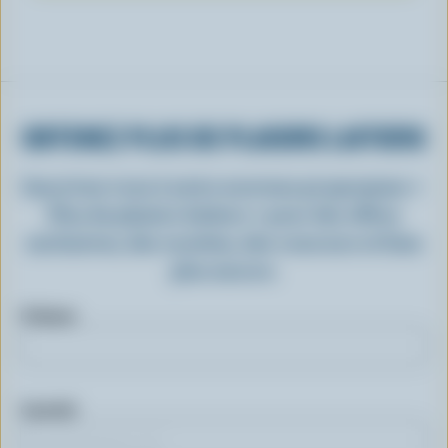
OBTENEZ PLUS DE PLAISIRS LAITIERS
Inscrivez-vous à notre nouveau programme «
Plus de plaisirs laitiers » pour des offres
exclusives, des recettes, des concours et bien
plus encore.
Prénom
Courriel