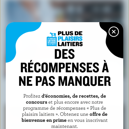
DES
RÉCOMPENSES À
ARTICLE
Étanchez votre soif avec goût cet été!
NE PAS MANQUER
18 mai 2026
Profitez
d’économies, de recettes, de
concours
et plus encore avec notre
programme de récompenses « Plus de
plaisirs laitiers ». Obtenez une
offre de
bienvenue en prime
en vous inscrivant
maintenant.