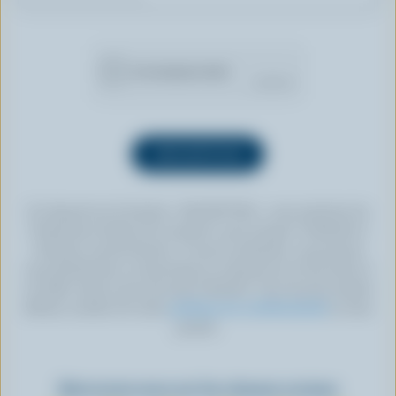
En cliquant sur le bouton « INSCRIPTION », vous autorisez les
Producteurs laitiers du Canada à vous envoyer l’infolettre à
l’adresse courriel fournie. Si vous le souhaitez, vous pouvez
vous désabonner en tout temps en cliquant sur le lien prévu à
cet effet, situé au bas de toute infolettre. Pour de plus amples
détails, veuillez lire notre
politique de confidentialité
ou nous
joindre.
Retrouvez-nous sur les réseaux sociaux