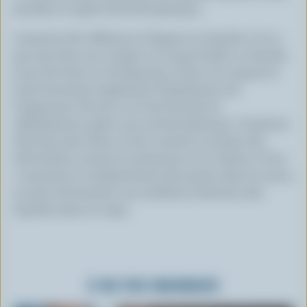
pendant et après l’activité physique.
Lorsqu’on fait référence à l’apport en liquide, il n’y a
pas que l’eau qui compte. La soupe froide ou chaude,
le jus de fruits ou de légumes, le lait et le yogourt à
boire favorisent également l’hydratation de
l’organisme. Encore ici, le lait favorise la
réhydratation après une activité physique. Constitué
d’environ 90% d’eau, le lait contient en prime des
électrolytes comme le potassium et le sodium. Ceux-
ci assurent le remplacement des pertes dans la sueur,
en plus de favoriser une meilleure rétention des
liquides dans le corps.
À NE PAS MANQUER