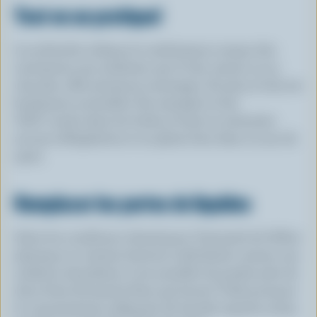
Tout en un pratique!
La recherche indique la combinaison unique des
nutriments que renferme que le lait, nature ou au
chocolat, offre plusieurs avantages. De plus, le lait est
facilement accessible. Par exemple, le lait
U.H.T. vendu dans les boîtes à boire ne nécessite
aucune réfrigération et se glisse bien dans un sac de
sport.
Remplacer les pertes de liquides
Selon les conditions climatiques, l’intensité de l’effort
physique et certains facteurs individuels comme une
sudation abondante, il est possible de perdre près de
deux litres (8 tasses) d’eau par heure! Voilà pourquoi
la consommation adéquate de liquide importe avant,