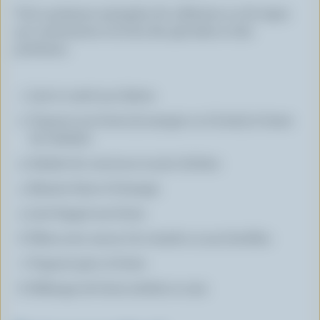
Voici quelques exemples de collations ou de repas
qui contiennent à la fois des glucides et des
protéines:
Lait et carré aux dattes
Yogourt aux fruits (à manger ou à boire) et barre
de céréales
Salade de couscous et pois chiches
Raisins frais et fromage
Lait frappé aux fruits
Pâtes avec sauce à la viande ou aux lentilles
Yogourt grec et fruits
Mélange de fruits séchés et noix