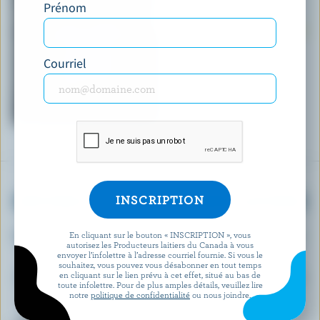
Prénom
$55.00
Courriel
OBTENEZ PLUS DE PLAISIRS LAITIERS
Inscrivez-vous à notre nouveau programme «
En cliquant sur le bouton « INSCRIPTION », vous
autorisez les Producteurs laitiers du Canada à vous
Plus de plaisirs laitiers » pour des offres
envoyer l’infolettre à l’adresse courriel fournie. Si vous le
souhaitez, vous pouvez vous désabonner en tout temps
exclusives, des recettes, des concours et bien
en cliquant sur le lien prévu à cet effet, situé au bas de
toute infolettre. Pour de plus amples détails, veuillez lire
plus encore.
notre
politique de confidentialité
ou nous joindre.