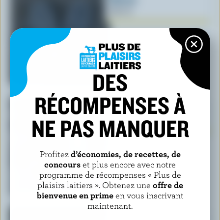
$20.00
DES
RÉCOMPENSES À
Casquette à motif camouflage
NE PAS MANQUER
$25.00
Profitez
d’économies, de recettes, de
concours
et plus encore avec notre
programme de récompenses « Plus de
plaisirs laitiers ». Obtenez une
offre de
bienvenue en prime
en vous inscrivant
maintenant.
Molleton à col rond