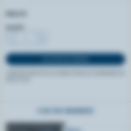
$25.00
Quantité
-
+
LIVRAISON GRATUITE AU CANADA POUR LES COMMANDES DE
50$ ET PLUS
À NE PAS MANQUER
Mitaines