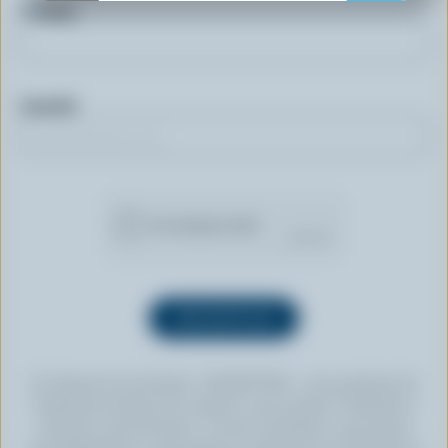
Prénom
Courriel
En cliquant sur le bouton « INSCRIPTION », vous autorisez les
Producteurs laitiers du Canada à vous envoyer l’infolettre à
l’adresse courriel fournie. Si vous le souhaitez, vous pouvez