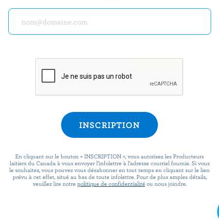
laitiers » pour des o
des recettes, des c
plus encore.
S’INSCRIRE
PRÉPARATION
En cliquant sur le bouton « INSCRIPTION », vous autorisez les Producteurs
laitiers du Canada à vous envoyer l’infolettre à l’adresse courriel fournie. Si vous
le souhaitez, vous pouvez vous désabonner en tout temps en cliquant sur le lien
Dessiner les fantômes sur l’intérieur du ver
prévu à cet effet, situé au bas de toute infolettre. Pour de plus amples détails,
veuillez lire notre
politique de confidentialité
ou nous joindre.
Corps : Étaler avec une petite cuillère de la ta
guimauve pour former le corps des fantômes.