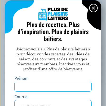
Matières grasses:
11 g
Fibres:
7.7 g
Sodium:
1297 mg
Plus de recettes. Plus
d'inspiration. Plus de plaisirs
Le top 5 des éléments nutritifs
laitiers.
(% VQ*)
Calcium:
27 % /
346 mg
Joignez-vous à « Plus de plaisirs laitiers »
pour découvrir des recettes, des idées de
Vitamine C:
92 %
saison, des concours et des avantages
réservés aux membres. Inscrivez-vous et
Vitamine A:
53 %
profitez d'une offre de bienvenue.
Vitamine D:
37 %
Prénom
Magnésium:
32 %
*pourcentage de la
valeur quotidienne
Courriel