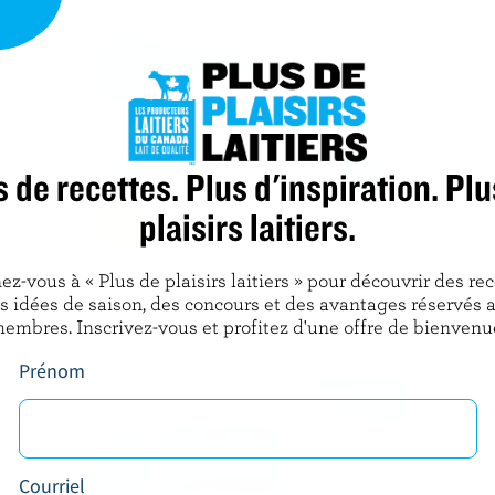
CUISINEZ AVEC DES PRODUIT
CANADIENS
Trouvez ces ingrédients dans notre réper
De la crème à cuisson
La crème gl
s de recettes. Plus d'inspiration. Plu
plaisirs laitiers.
Du mascarpone
ez-vous à « Plus de plaisirs laitiers » pour découvrir des rec
s idées de saison, des concours et des avantages réservés 
embres. Inscrivez-vous et profitez d'une offre de bienvenu
Prénom
OBTENEZ PLUS 
LAITIERS
Inscrivez-vous à n
programme « Plus d
Courriel