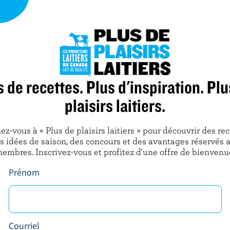
Huile de canola, pour la friture
Sauce aux canneberges et sauce brune, pour 
s de recettes. Plus d'inspiration. Plu
plaisirs laitiers.
OBTENEZ PLUS 
LAITIERS
ez-vous à « Plus de plaisirs laitiers » pour découvrir des rec
s idées de saison, des concours et des avantages réservés 
Inscrivez-vous à n
embres. Inscrivez-vous et profitez d'une offre de bienvenu
programme « Plus d
Prénom
laitiers » pour des o
des recettes, des c
plus encore.
Courriel