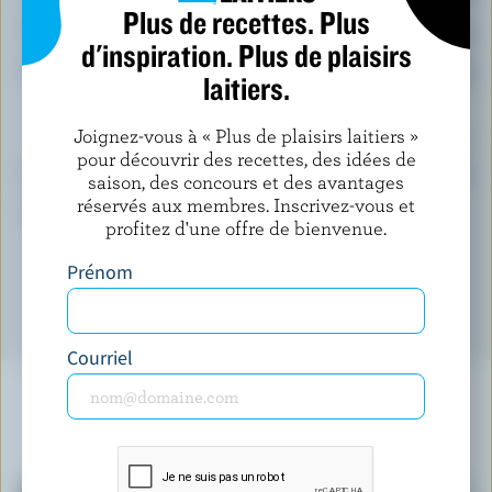
Plus de recettes. Plus
Glucides:
3 g
d'inspiration. Plus de plaisirs
Matières grasses:
20 g
laitiers.
Joignez-vous à « Plus de plaisirs laitiers »
(% VQ*)
pour découvrir des recettes, des idées de
Calcium:
8 % /
109 mg
saison, des concours et des avantages
réservés aux membres. Inscrivez-vous et
*pourcentage de la
valeur quotidienne
profitez d'une offre de bienvenue.
Prénom
Courriel
À NE PAS MANQUER