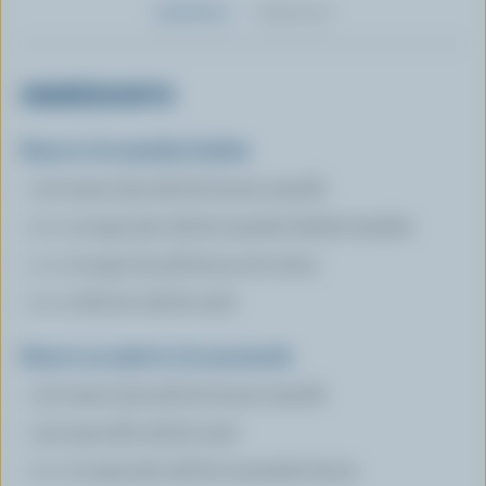
Ingrédients
Préparation
INGRÉDIENTS
Beurre à la menthe fraîche
1/2 tasse (125 ml) de beurre ramolli
2 c. à soupe (30 ml) de menthe fraîche hachée
1 c. à soupe (15 ml) de jus de citron
2 c. à thé (10 ml) de miel
Beurre au miel et à la moutarde
1/2 tasse (125 ml) de beurre ramolli
1/4 tasse (60 ml) de miel
2 c. à soupe (30 ml) de moutarde douce