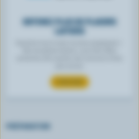
OBTENEZ PLUS DE PLAISIRS
LAITIERS
Inscrivez-vous à notre nouveau programme «
Plus de plaisirs laitiers » pour des offres
exclusives, des recettes, des concours et bien
plus encore.
S’INSCRIRE
PRÉPARATION