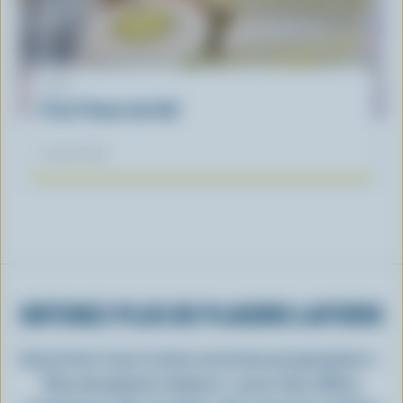
LIST
C'est l'heure du thé!
03 mai 2023
OBTENEZ PLUS DE PLAISIRS LAITIERS
Inscrivez-vous à notre nouveau programme «
Plus de plaisirs laitiers » pour des offres