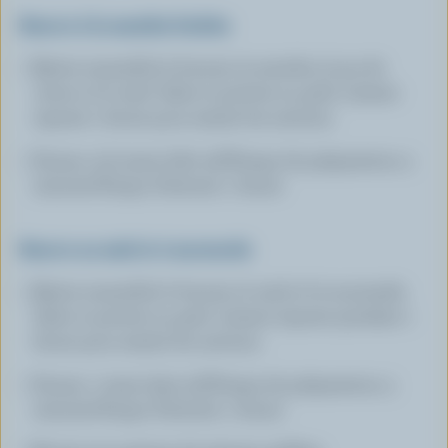
Beurre à la menthe fraîche
Battre ensemble le beurre, la menthe, le jus de
citron et le miel. Saler et poivrer au goût. Laisser
reposer 1 heure pour marier les saveurs.
Donne: 2/3 tasse (160 ml)Temps de préparation: 5
minutesTemps d'attente: 1 heure
Beurre au miel et à moutarde
Battre ensemble le beurre, le miel et la moutarde.
Saler et poivrer au goût. Laisser reposer pendant 1
heure pour marier les saveurs.
Donne: 1 tasse (250 ml)Temps de préparation: 5
minutesTemps d'attente: 1 heure