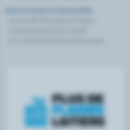
Beurre aux graines de sésame grillées
1/4 tasse (60 ml) de graines de sésame
1/2 tasse (125 ml) de beurre ramolli
1/2 c. à thé (2 ml) d'huile de sésame foncée