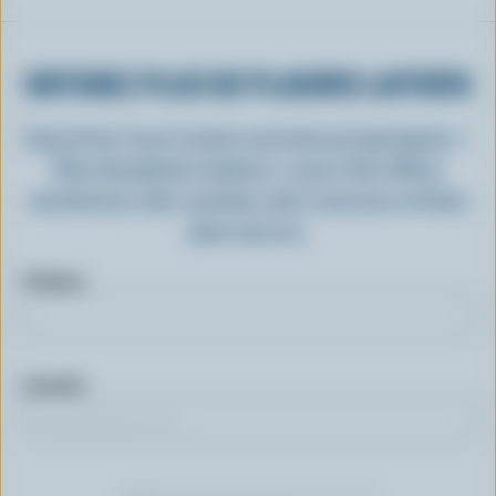
OBTENEZ PLUS DE PLAISIRS LAITIERS
Inscrivez-vous à notre nouveau programme «
Plus de plaisirs laitiers » pour des offres
exclusives, des recettes, des concours et bien
plus encore.
Prénom
Courriel