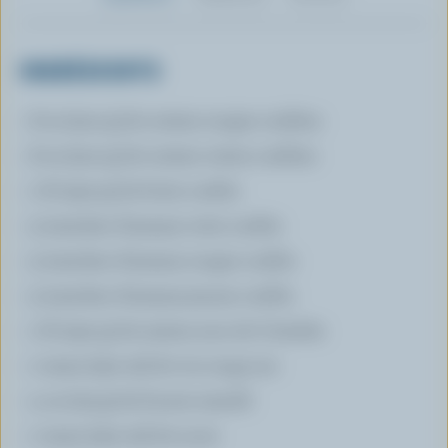
INGRÉDIENTS
8 oz (240 g) de cerises rouges confites
8 oz (240 g) de cerises vertes confites
1 lb (450 g) de fruits confits
3 tranches d'ananas verts confits
3 tranches d'ananas rouges confits
3 tranches d'ananas jaunes confits
1 lb (450 g) de raisins secs de Corinthe
1 tasse (250 ml) de vin rouge sec
4 oz (125 g) de beurre ramolli
1 tasse (250 ml) de sucre