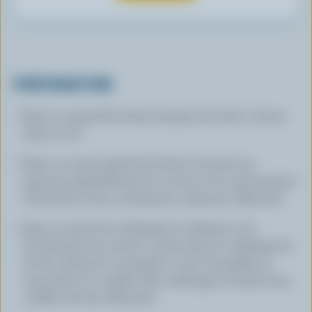
PRÉPARATION
Dans un grand bol, faire tremper les fruits 1 heure
dans le vin.
Dans un autre grand bol, battre le beurre en
ajoutant graduellement le sucre et les oeufs jusqu'à
l'obtention d'une consistance crémeuse. Réserver.
Dans un petit bol, mélanger la mélasse et le
bicarbonate de soude et verser dans le mélange de
beurre. Ajouter la cannelle, le clou de girofle, la
muscade et la vanille. Bien mélanger à l'aide d'une
cuillère de bois. Réserver.