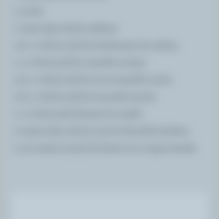
4 oeufs
1 tasse (250 ml) de mélasse
1/2 c. à thé (2 ml) de bicarbonate de sodium
1 c. à thé (5 ml) de cannelle moulue
1/2 c. à thé (2 ml) de clou de girofle moulu
1/2 c. à thé (2 ml) de muscade moulue
1 c. à thé (5 ml) d'extrait de vanille
2 tasses (500 ml) de noix de Grenoble hachées
4 1/2 tasses (1.125 l) de farine tout usage tamisée