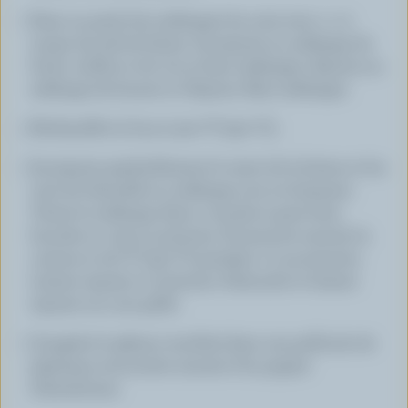
Dans un petit bol, mélanger les noix avec 1 c. à
soupe (15 ml) de farine. Incorporer au mélange de
fruits confits et de vin et bien mélanger. Ajouter au
mélange de beurre et d'épices. Bien mélanger.
Préchauffer le four à 300 °F (150 °C).
Incorporer graduellement le reste de la farine et les
noix de Grenoble au mélange tout en brassant.
Verser le mélange dans 2 moules à pain bien
beurrés et cuire 15 minutes. Poursuivre ensuite la
cuisson à 275 °F (135 °C) pendant 1 h 45 minutes.
Laisser reposer 10 minutes. Démouler et laisser
reposer sur une grille.
Congeler le gâteau inutilisé dans une pellicule de
plastique recouverte ensuite d'un papier
d'aluminium.