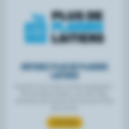
OBTENEZ PLUS DE PLAISIRS
LAITIERS
Inscrivez-vous à notre nouveau programme «
Plus de plaisirs laitiers » pour des offres
exclusives, des recettes, des concours et bien
plus encore.
S’INSCRIRE