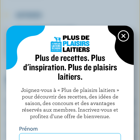
ASTUCES
EN SAVOIR PLUS SUR…
BEURRE
Plus de recettes. Plus
d'inspiration. Plus de plaisirs
laitiers.
VALEUR NUTRITIVE
Par portion
Joignez-vous à « Plus de plaisirs laitiers »
pour découvrir des recettes, des idées de
Énergie:
482 calories
saison, des concours et des avantages
réservés aux membres. Inscrivez-vous et
Protéines:
6 g
profitez d'une offre de bienvenue.
Glucides:
90 g
Prénom
Matières grasses:
12 g