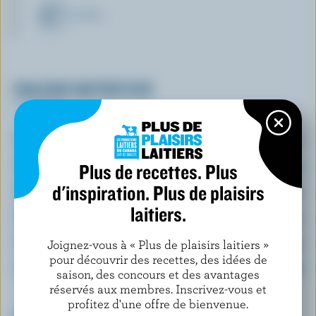
BEURRE
VALEUR NUTRITIVE
Par portion
Énergie:
125 calories
Protéines:
Plus de recettes. Plus
2 g
d'inspiration. Plus de plaisirs
Glucides:
14 g
laitiers.
Matières grasses:
7 g
Fibres:
0.4 g
Joignez-vous à « Plus de plaisirs laitiers »
pour découvrir des recettes, des idées de
Sodium:
40 mg
saison, des concours et des avantages
réservés aux membres. Inscrivez-vous et
profitez d'une offre de bienvenue.