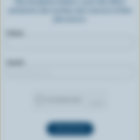
Plus de plaisirs laitiers » pour des offres
exclusives, des recettes, des concours et bien
plus encore.
Prénom
Courriel