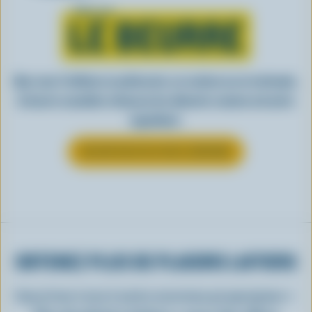
Tout sur
LE BEURRE
Que vous l’utilisiez en pâtisserie, en cuisine ou en tartinade,
le beurre canadien rehausse les aliments comme nul autre
ingrédient.
EN SAVOIR PLUS SUR LE BEURRE
OBTENEZ PLUS DE PLAISIRS LAITIERS
Inscrivez-vous à notre nouveau programme «