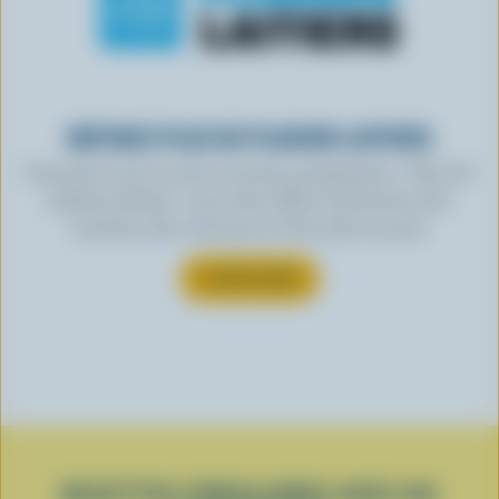
OBTENEZ PLUS DE PLAISIRS LAITIERS
Inscrivez-vous à notre nouveau programme « Plus de
plaisirs laitiers » pour des offres exclusives, des
recettes, des concours et bien plus encore.
S’INSCRIRE
RECETTES POPULAIRES AVEC DU