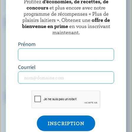
Profitez
d’économies, de recettes, de
concours
et plus encore avec notre
programme de récompenses « Plus de
LACTANTIA
LACTANTIA
plaisirs laitiers ». Obtenez une
offre de
Beurre salé barattage
Beurre non salé sans lactose
campagnard
bienvenue en prime
en vous inscrivant
maintenant.
Prénom
Courriel
LONGO'S
L'ANCÊTRE
Bâtonnets de beurre de
Beurre salé barraté biologique
campagne barraté non salé
DÉCOUVRIR D’AUTRES PRODUITS