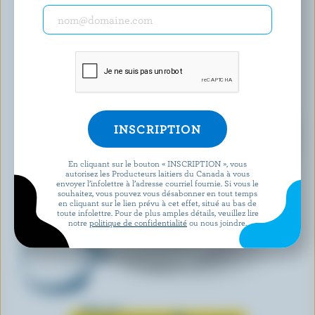
En cliquant sur le bouton « INSCRIPTION », vous
autorisez les Producteurs laitiers du Canada à vous
envoyer l’infolettre à l’adresse courriel fournie. Si vous le
souhaitez, vous pouvez vous désabonner en tout temps
en cliquant sur le lien prévu à cet effet, situé au bas de
toute infolettre. Pour de plus amples détails, veuillez lire
notre
politique de confidentialité
ou nous joindre.
Tout sur