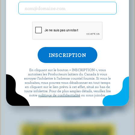
En cliquant sur le bouton « INSCRIPTION », vous
autorisez les Producteurs laitiers du Canada à vous
envoyer l’infolettre à l’adresse courriel fournie. Si vous le
souhaitez, vous pouvez vous désabonner en tout temps
en cliquant sur le lien prévu à cet effet, situé au bas de
toute infolettre. Pour de plus amples détails, veuillez lire
notre
politique de confidentialité
ou nous joindre.
Tout sur
LE FROMAGE