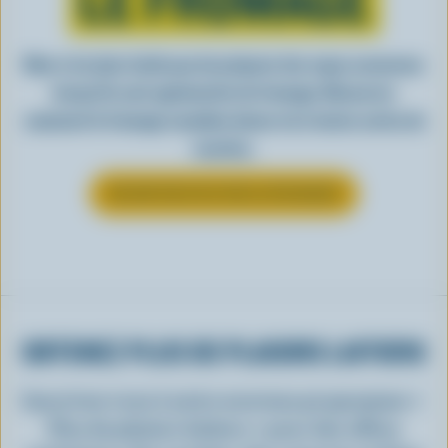
Rien n’est plus facile que de préparer des repas savoureux
lorsqu’ils sont agrémentés de fromage. Découvrez
comment le fromage canadien donne vie à toutes sortes de
recettes.
EN SAVOIR PLUS SUR LE FROMAGE
OBTENEZ PLUS DE PLAISIRS LAITIERS
Inscrivez-vous à notre nouveau programme «
Plus de plaisirs laitiers » pour des offres