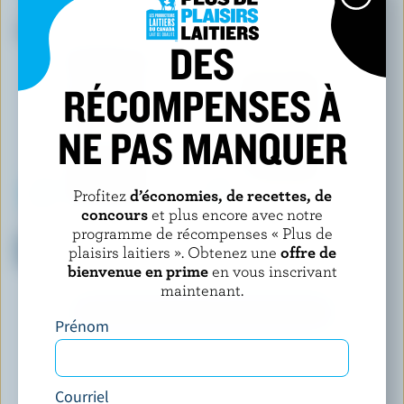
ARMADALE FARM DAIRY
AGROPUR SIGNATURE
Trempette à l'ail
Grand Cheddar vieilli 5 ans
DES
RÉCOMPENSES À
NE PAS MANQUER
Profitez
d’économies, de recettes, de
concours
et plus encore avec notre
CRACKER BARREL
BALDERSON
programme de récompenses « Plus de
Goûters de Cheddar mi-fort
Cheddar extra-fort blanc
plaisirs laitiers ». Obtenez une
offre de
léger coloré
bienvenue en prime
en vous inscrivant
maintenant.
DÉCOUVRIR D’AUTRES PRODUITS
Prénom
Courriel