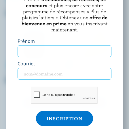
concours
et plus encore avec notre
PARADISE ISLAND CHEESE
COMPLIMENTS
programme de récompenses « Plus de
Fromage en grains
Havarti
plaisirs laitiers ». Obtenez une
offre de
bienvenue en prime
en vous inscrivant
maintenant.
Prénom
Courriel
BOTHWELL CHEESE
MOUNTAINOAK CHEESE
Mozzarella
Gouda fermier premium mi-
fort
DÉCOUVRIR D’AUTRES PRODUITS