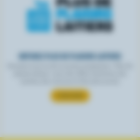
OBTENEZ PLUS DE PLAISIRS LAITIERS
Inscrivez-vous à notre nouveau programme « Plus de
plaisirs laitiers » pour des offres exclusives, des
recettes, des concours et bien plus encore.
S’INSCRIRE