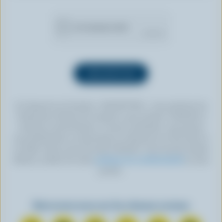
En cliquant sur le bouton « INSCRIPTION », vous autorisez les
Producteurs laitiers du Canada à vous envoyer l’infolettre à
l’adresse courriel fournie. Si vous le souhaitez, vous pouvez
vous désabonner en tout temps en cliquant sur le lien prévu à
cet effet, situé au bas de toute infolettre. Pour de plus amples
détails, veuillez lire notre
politique de confidentialité
ou nous
joindre.
Retrouvez-nous sur les réseaux sociaux