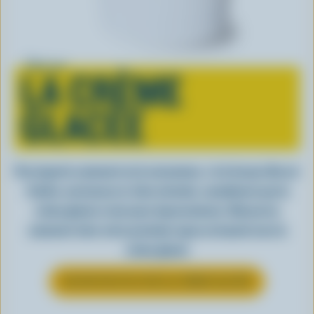
Tout sur
LA CRÈME
GLACÉE
Peu importe comment on la consomme, c’est lorsqu’elle est
fraîche, onctueuse et, bien entendu, canadienne que la
crème glacée a tout pour impressionner. Découvrez
comment clore votre prochain repas en beauté avec la
crème glacée
EN SAVOIR PLUS SUR LA CRÈME GLACÉE