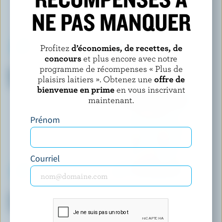
NE PAS MANQUER
Profitez
d’économies, de recettes, de
concours
et plus encore avec notre
COMPLIMENTS
AVALON
programme de récompenses « Plus de
Barres de crème glacée à
Crème glacée biologique
plaisirs laitiers ». Obtenez une
offre de
enrobage chocolaté
cerise noire
bienvenue en prime
en vous inscrivant
maintenant.
Prénom
Courriel
LONDON ICE CREAM COMPANY
DEMETRES
Crème glacée barbe à papa de
Crème glacée chocolat blanc
carnaval
grillé