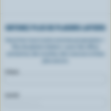
OBTENEZ PLUS DE PLAISIRS LAITIERS
Inscrivez-vous à notre nouveau programme «
Plus de plaisirs laitiers » pour des offres
exclusives, des recettes, des concours et bien
plus encore.
Prénom
Courriel