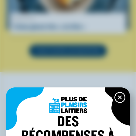
RECETTE
Crème glacée frite « à la Viet »
VOIR TOUTES LES RECETTES
VOUS POURRIEZ AUSSI AIMER
DES
RÉCOMPENSES À