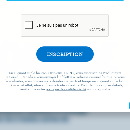
ROMAGE
En cliquant sur le bouton « INSCRIPTION », vous autorisez les Producteurs
laitiers du Canada à vous envoyer l’infolettre à l’adresse courriel fournie. Si vous
le souhaitez, vous pouvez vous désabonner en tout temps en cliquant sur le lien
prévu à cet effet, situé au bas de toute infolettre. Pour de plus amples détails,
veuillez lire notre
politique de confidentialité
ou nous joindre.
 facile que de préparer des
x lorsqu’ils sont agrémentés
écouvrez comment le fromage
 vie à toutes sortes de