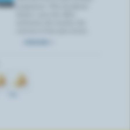
programme « Plus de plaisirs
laitiers » pour des offres
exclusives, des recettes, des
concours et bien plus encore.
S’INSCRIRE
650g