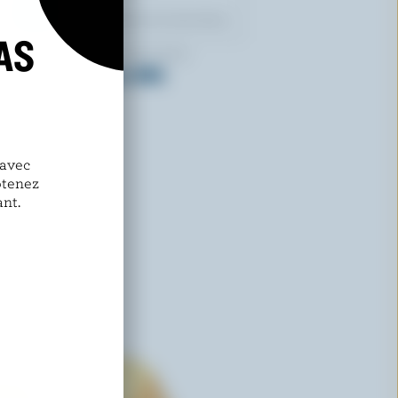
AS
FROMAGERIE DES BASQUES
Fromage en grains BBQ
 avec
btenez
nt.