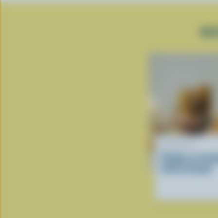
RE
RECETTE
Fondue au fro
miche de pain