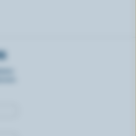
RS
isirs
oncours