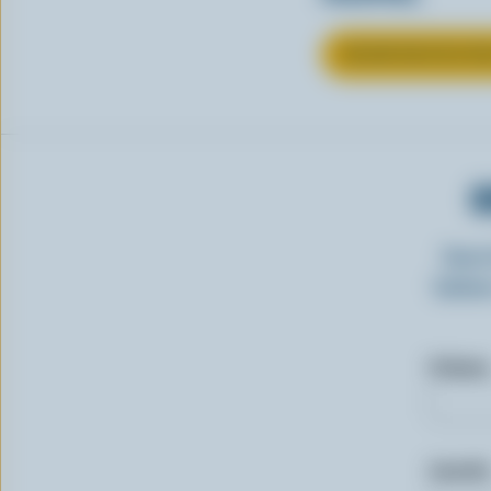
EN SAVOIR PLUS S
O
Insc
laitie
Prénom
Courriel