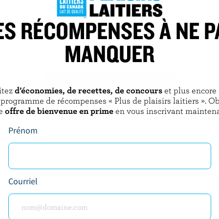
ES RÉCOMPENSES À NE P
FAMILY
LONGO'S
rt coloré
Mélange de fromages finement
MANQUER
râpés Tex-Mex
DÉCOUVRIR D’AUTRES PRODUITS
itez
d’économies, de recettes, de concours
et plus encore
 programme de récompenses « Plus de plaisirs laitiers ». O
e
offre de bienvenue en prime
en vous inscrivant maintena
Prénom
Courriel