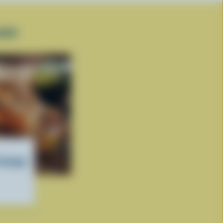
ACK
fromage