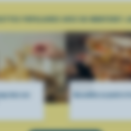
CETTES POPULAIRES AVEC DU MONTEREY J
RECETTE
mage dans une
Quesadillas au poulet et 