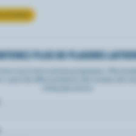
UR LE FROMAGE
BTENEZ PLUS DE PLAISIRS LAITIE
rivez-vous à notre nouveau programme « Plus de pla
rs » pour des offres exclusives, des recettes, des c
et bien plus encore.