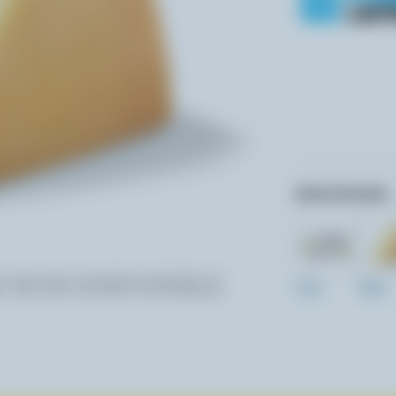
Autres formats:
270g
400g