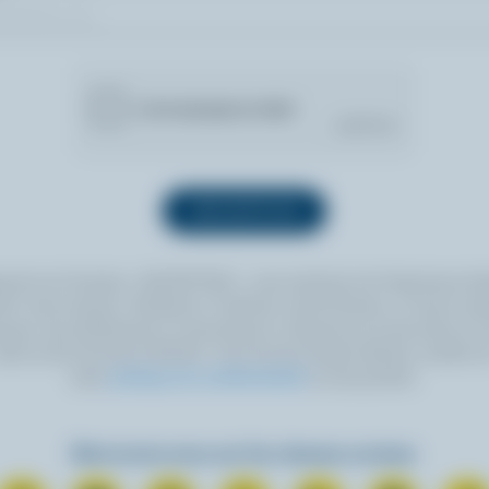
quant sur le bouton « INSCRIPTION », vous autorisez les Producteurs lait
 à vous envoyer l’infolettre à l’adresse courriel fournie. Si vous le sou
ouvez vous désabonner en tout temps en cliquant sur le lien prévu à cet
itué au bas de toute infolettre. Pour de plus amples détails, veuillez li
notre
politique de confidentialité
ou nous joindre.
Retrouvez-nous sur les réseaux sociaux