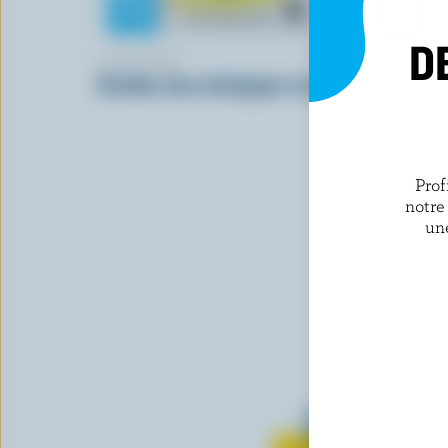
D
L'ANCÊTRE
WESTERN 
Cheddar doux biologique tranché
Cheddar fo
Prof
notre
un
Tout sur