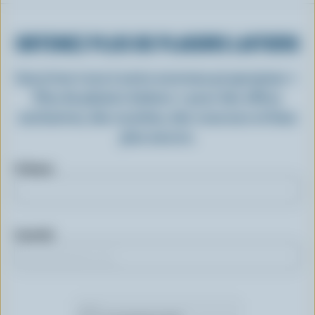
OBTENEZ PLUS DE PLAISIRS LAITIERS
Inscrivez-vous à notre nouveau programme «
Plus de plaisirs laitiers » pour des offres
exclusives, des recettes, des concours et bien
plus encore.
Prénom
Courriel