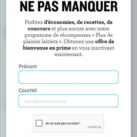
NE PAS MANQUER
Profitez
d’économies, de recettes, de
CO-OP GOLD
HÄAGEN-DAZS
concours
et plus encore avec notre
Crème glacée croquant de
Barres de crème glacée
programme de récompenses « Plus de
caramel écossais
caramel salé et brownies
plaisirs laitiers ». Obtenez une
offre de
bienvenue en prime
en vous inscrivant
maintenant.
Prénom
Courriel
LE GLACIER BILBOQUET
CRÈME GLACÉE MIKE'S
Crème glacée café
Crème glacée gomme balloune
bleue
DÉCOUVRIR D’AUTRES PRODUITS