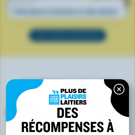
RECETTE
Crème glacée à la pistache au robot culinaire
VOIR TOUTES LES RECETTES
VOUS POURRIEZ AUSSI AIMER
DES
RÉCOMPENSES À