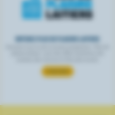
OBTENEZ PLUS DE PLAISIRS LAITIERS
Inscrivez-vous à notre nouveau programme « Plus de
plaisirs laitiers » pour des offres exclusives, des
recettes, des concours et bien plus encore.
S’INSCRIRE