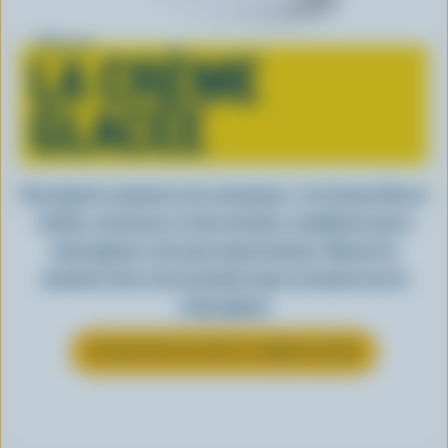
Tout sur
LA CRÈME
GLACÉE
Peu importe comment on la consomme, c’est lorsqu’elle est
fraîche, onctueuse et, bien entendu, canadienne que la
crème glacée a tout pour impressionner. Découvrez
comment clore votre prochain repas en beauté avec la
crème glacée
EN SAVOIR PLUS SUR LA CRÈME GLACÉE