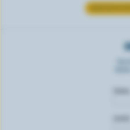
EN SAVOIR PLUS S
O
Insc
laitie
Prénom
Courriel