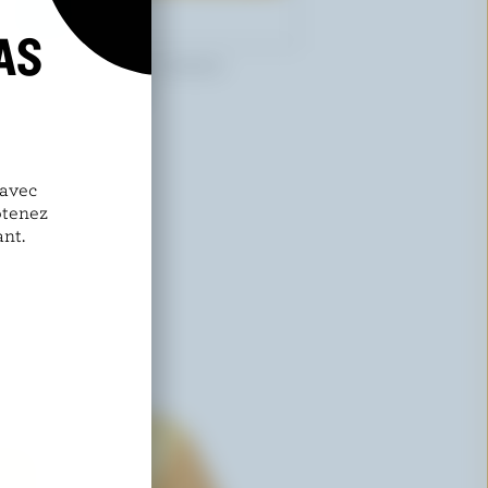
AS
PARADISE ISLAND CHEESE
Cheddar mi-fort
 avec
btenez
nt.