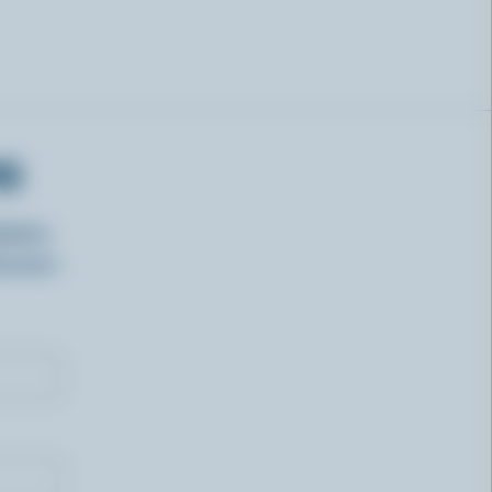
RS
isirs
oncours