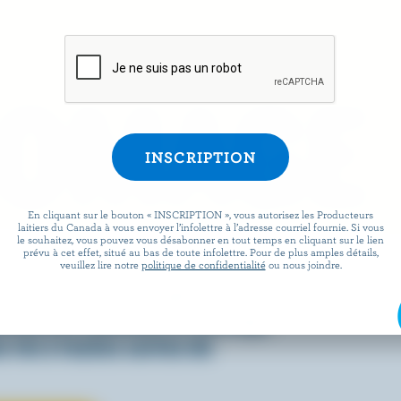
ROMAGE
En cliquant sur le bouton « INSCRIPTION », vous autorisez les Producteurs
laitiers du Canada à vous envoyer l’infolettre à l’adresse courriel fournie. Si vous
le souhaitez, vous pouvez vous désabonner en tout temps en cliquant sur le lien
prévu à cet effet, situé au bas de toute infolettre. Pour de plus amples détails,
 facile que de préparer des
veuillez lire notre
politique de confidentialité
ou nous joindre.
x lorsqu’ils sont agrémentés
écouvrez comment le fromage
 vie à toutes sortes de