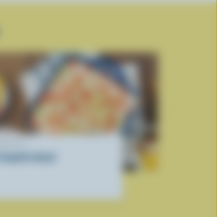
ECETTE
rempette donair