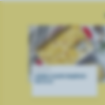
RECETTE
Jambon et gratin dauphinois
tout en un