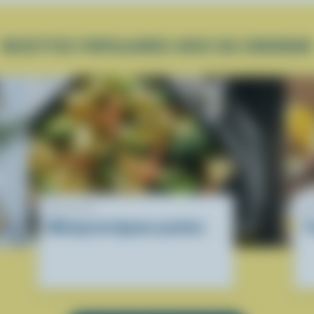
RECETTES POPULAIRES AVEC DU CHEDDAR
RECETTE
R
Mélange de légumes gratinés
T