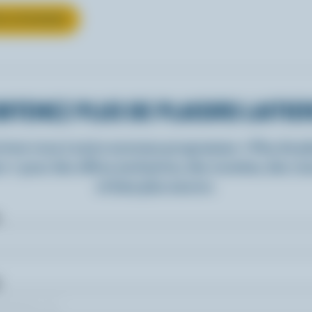
UR LE FROMAGE
BTENEZ PLUS DE PLAISIRS LAITIE
rivez-vous à notre nouveau programme « Plus de pla
rs » pour des offres exclusives, des recettes, des c
et bien plus encore.