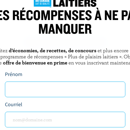
ES RÉCOMPENSES À NE P
E
ST-ALBERT
MANQUER
té
Cheddar doux marbré
DÉCOUVRIR D’AUTRES PRODUITS
itez
d’économies, de recettes, de concours
et plus encore
 programme de récompenses « Plus de plaisirs laitiers ». O
e
offre de bienvenue en prime
en vous inscrivant maintena
Prénom
Courriel