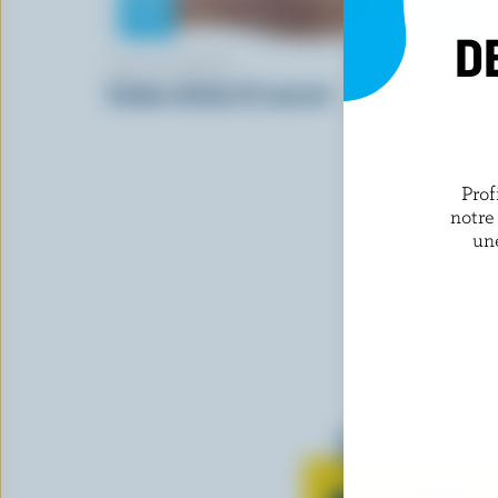
D
CHIC! FONDUE
TRE STELL
Fondue whisky St-Laurent
Feta émiet
Prof
notre
un
Tout sur