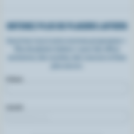
OBTENEZ PLUS DE PLAISIRS LAITIERS
Inscrivez-vous à notre nouveau programme «
Plus de plaisirs laitiers » pour des offres
exclusives, des recettes, des concours et bien
plus encore.
Prénom
Courriel