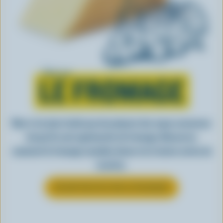
Tout sur
LE FROMAGE
Rien n’est plus facile que de préparer des repas savoureux
lorsqu’ils sont agrémentés de fromage. Découvrez
comment le fromage canadien donne vie à toutes sortes de
recettes.
EN SAVOIR PLUS SUR LE FROMAGE