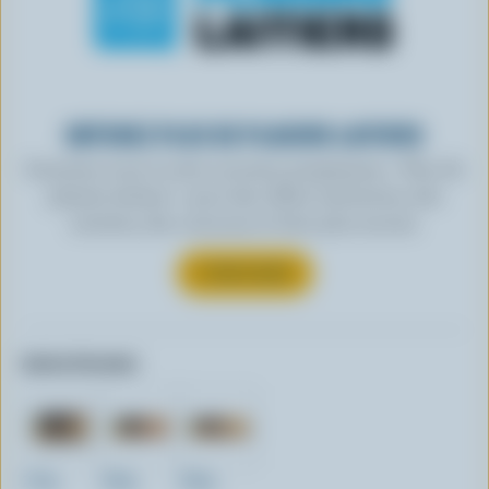
OBTENEZ PLUS DE PLAISIRS LAITIERS
Inscrivez-vous à notre nouveau programme « Plus de
plaisirs laitiers » pour des offres exclusives, des
recettes, des concours et bien plus encore.
S’INSCRIRE
Autres formats:
270g
400g
600g