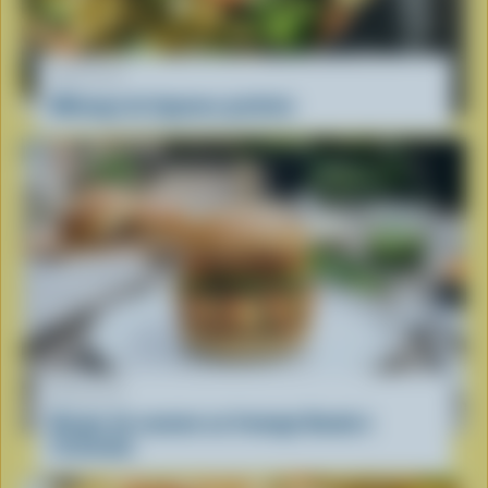
RECETTE
Mélange de légumes gratinés
RECETTE
Burger de saumon au fromage Gouda à
l’orientale