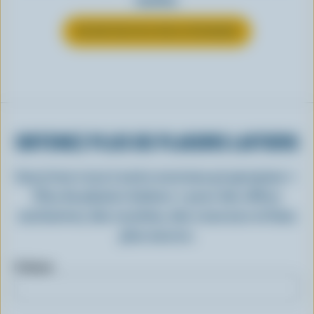
EN SAVOIR PLUS SUR LE FROMAGE
OBTENEZ PLUS DE PLAISIRS LAITIERS
Inscrivez-vous à notre nouveau programme «
Plus de plaisirs laitiers » pour des offres
exclusives, des recettes, des concours et bien
plus encore.
Prénom