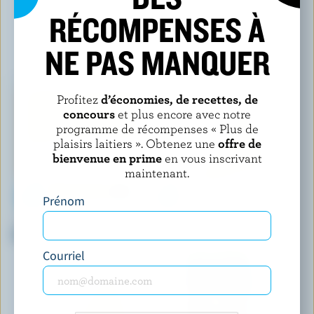
RÉCOMPENSES À
VOUS POURRIEZ AUSSI AIMER
NE PAS MANQUER
Profitez
d’économies, de recettes, de
concours
et plus encore avec notre
programme de récompenses « Plus de
plaisirs laitiers ». Obtenez une
offre de
bienvenue en prime
en vous inscrivant
maintenant.
Prénom
PINE RIVER
BLACK RIVER CHEESE
Cheddar marbré
Cheddar vieilli 3 ans coloré
Courriel