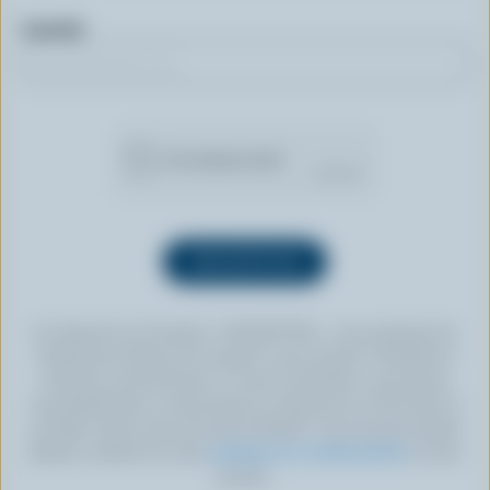
Courriel
En cliquant sur le bouton « INSCRIPTION », vous autorisez les
Producteurs laitiers du Canada à vous envoyer l’infolettre à
l’adresse courriel fournie. Si vous le souhaitez, vous pouvez
vous désabonner en tout temps en cliquant sur le lien prévu à
cet effet, situé au bas de toute infolettre. Pour de plus amples
détails, veuillez lire notre
politique de confidentialité
ou nous
joindre.