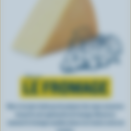
Tout sur
LE FROMAGE
Rien n’est plus facile que de préparer des repas savoureux
lorsqu’ils sont agrémentés de fromage. Découvrez
comment le fromage canadien donne vie à toutes sortes de
recettes.