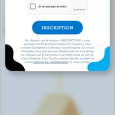
AGROPUR
CRACKER BARREL
Cheddar fort blanc
Goûters de Cheddar fort
probiotique
En cliquant sur le bouton « INSCRIPTION », vous
autorisez les Producteurs laitiers du Canada à vous
envoyer l’infolettre à l’adresse courriel fournie. Si vous le
DÉCOUVRIR D’AUTRES PRODUITS
souhaitez, vous pouvez vous désabonner en tout temps
en cliquant sur le lien prévu à cet effet, situé au bas de
toute infolettre. Pour de plus amples détails, veuillez lire
notre
politique de confidentialité
ou nous joindre.