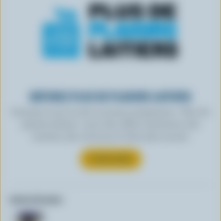
OBTENEZ PLUS DE PLAISIRS LAITIERS
Inscrivez-vous à notre nouveau programme « Plus de
plaisirs laitiers » pour des offres exclusives, des
recettes, des concours et bien plus encore.
S’INSCRIRE
Autres formats: