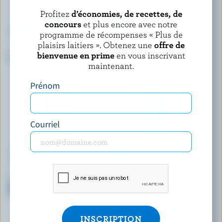
Profitez
d’économies, de recettes, de
concours
et plus encore avec notre
programme de récompenses « Plus de
plaisirs laitiers ». Obtenez une
offre de
FARMERS
LONGO'S
bienvenue en prime
en vous inscrivant
Lait écrémé 0% M.G.
Lait entier biologique 3.8%
maintenant.
M.G.
Prénom
Courriel
ISLAND FARMS
ISLAND FARMS
Lait partiellement écrémé 2%
Lait écrémé 0% M.G.
M.G.
DÉCOUVRIR D’AUTRES PRODUITS