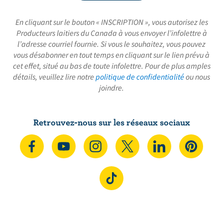
En cliquant sur le bouton « INSCRIPTION », vous autorisez les
Producteurs laitiers du Canada à vous envoyer l’infolettre à
l’adresse courriel fournie. Si vous le souhaitez, vous pouvez
vous désabonner en tout temps en cliquant sur le lien prévu à
cet effet, situé au bas de toute infolettre. Pour de plus amples
détails, veuillez lire notre
politique de confidentialité
ou nous
joindre.
Retrouvez-nous sur les réseaux sociaux
N
S
N
N
N
N
o
’
o
o
o
o
u
A
u
u
u
u
N
s
b
s
s
s
s
o
s
o
s
s
s
s
u
u
n
u
u
u
u
s
i
n
i
i
i
i
s