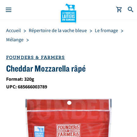
A
Fil
Accueil
Répertoire de la vache bleue
Le fromage
l
d'Ariane
l
Mélange
e
r
FOUNDERS & FARMERS
a
Cheddar Mozzarella râpé
u
c
Format: 320g
o
UPC: 685666003789
n
t
e
n
u
p