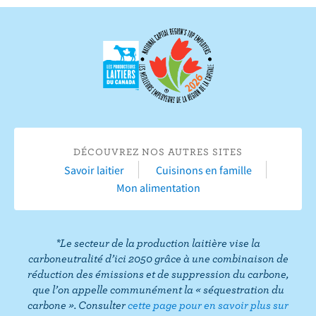
v
e
v
v
v
v
u
r
r
r
r
r
r
i
e
s
e
e
e
e
v
s
u
s
s
s
s
r
u
r
u
u
u
u
e
r
Y
r
r
r
r
s
F
o
I
T
L
P
u
a
u
n
w
i
i
r
c
T
s
i
n
n
DÉCOUVREZ NOS AUTRES SITES
T
e
u
t
t
k
t
Savoir laitier
Cuisinons en famille
i
b
b
a
t
e
e
Mon alimentation
k
o
e
g
e
d
r
T
o
r
r
I
e
o
k
a
n
s
*Le secteur de la production laitière vise la
k
m
t
carboneutralité d’ici 2050 grâce à une combinaison de
réduction des émissions et de suppression du carbone,
que l’on appelle communément la « séquestration du
carbone ». Consulter
cette page pour en savoir plus sur