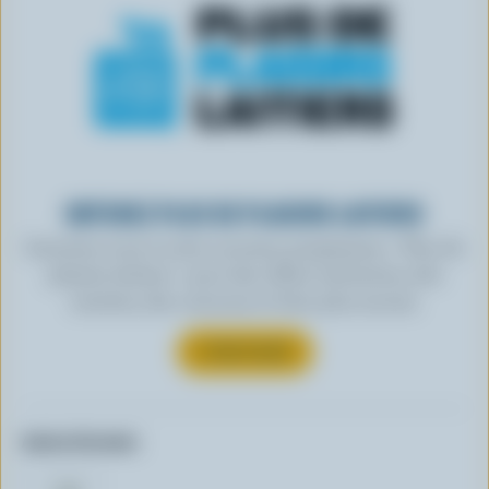
OBTENEZ PLUS DE PLAISIRS LAITIERS
Inscrivez-vous à notre nouveau programme « Plus de
plaisirs laitiers » pour des offres exclusives, des
recettes, des concours et bien plus encore.
S’INSCRIRE
Autres formats: