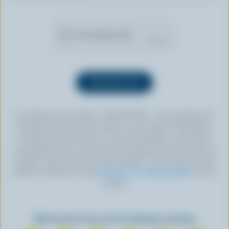
En cliquant sur le bouton « INSCRIPTION », vous autorisez les
Producteurs laitiers du Canada à vous envoyer l’infolettre à
l’adresse courriel fournie. Si vous le souhaitez, vous pouvez
vous désabonner en tout temps en cliquant sur le lien prévu à
cet effet, situé au bas de toute infolettre. Pour de plus amples
détails, veuillez lire notre
politique de confidentialité
ou nous
joindre.
Retrouvez-nous sur les réseaux sociaux