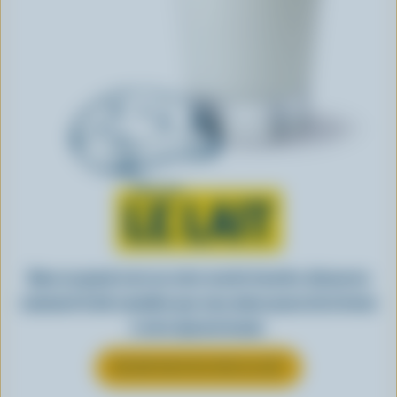
Tout sur
LE LAIT
Dans un grand verre ou votre recette favorite, découvrez
comment le lait canadien que vous aimez passe de la ferme
à votre épicerie locale.
EN SAVOIR PLUS SUR LE LAIT