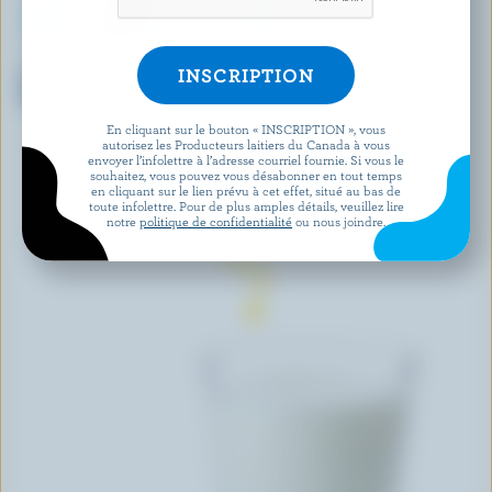
NUTRINOR
LAITERIE DE L'OUTAOUAIS
Lait nordique partiellement
Lait écrémé 0% M.G.
écrémé 2% M.G.
En cliquant sur le bouton « INSCRIPTION », vous
autorisez les Producteurs laitiers du Canada à vous
envoyer l’infolettre à l’adresse courriel fournie. Si vous le
DÉCOUVRIR D’AUTRES PRODUITS
souhaitez, vous pouvez vous désabonner en tout temps
en cliquant sur le lien prévu à cet effet, situé au bas de
toute infolettre. Pour de plus amples détails, veuillez lire
notre
politique de confidentialité
ou nous joindre.