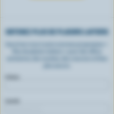
OBTENEZ PLUS DE PLAISIRS LAITIERS
Inscrivez-vous à notre nouveau programme «
Plus de plaisirs laitiers » pour des offres
exclusives, des recettes, des concours et bien
plus encore.
Prénom
Courriel