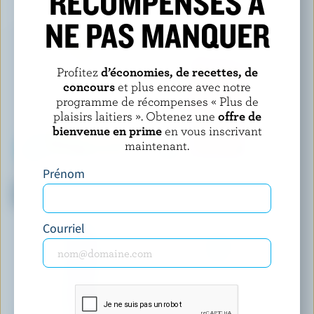
RÉCOMPENSES À
VOUS POURRIEZ AUSSI AIMER
NE PAS MANQUER
Profitez
d’économies, de recettes, de
concours
et plus encore avec notre
programme de récompenses « Plus de
plaisirs laitiers ». Obtenez une
offre de
bienvenue en prime
en vous inscrivant
maintenant.
Prénom
ORGANIC MEADOW
SEALTEST
Lait écrémé biologique
Lait partiellement écrémé à la
nourries à l'herbe 0% M.G.
fraise 1% M.G.
Courriel