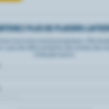
BTENEZ PLUS DE PLAISIRS LAITIE
rivez-vous à notre nouveau programme « Plus de pla
rs » pour des offres exclusives, des recettes, des c
et bien plus encore.