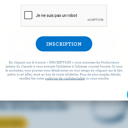
 CRÈME
En cliquant sur le bouton « INSCRIPTION », vous autorisez les Producteurs
laitiers du Canada à vous envoyer l’infolettre à l’adresse courriel fournie. Si vous
le souhaitez, vous pouvez vous désabonner en tout temps en cliquant sur le lien
prévu à cet effet, situé au bas de toute infolettre. Pour de plus amples détails,
e ce petit je-ne-sais-quoi aux
veuillez lire notre
politique de confidentialité
ou nous joindre.
ouvrez comment la crème
ut rehausser tous vos
és, de la sauce au café.
R LA CRÈME