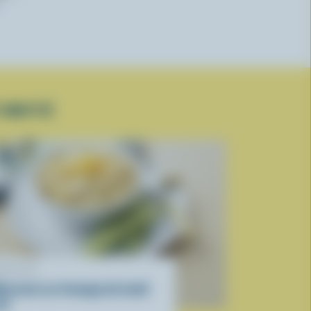
 MOITIÉ
ECETTE
acaroni au fromage du lundi
oir