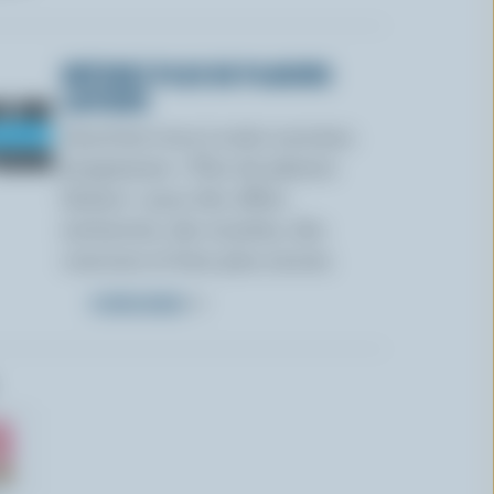
OBTENEZ PLUS DE PLAISIRS
LAITIERS
Inscrivez-vous à notre nouveau
programme « Plus de plaisirs
laitiers » pour des offres
exclusives, des recettes, des
concours et bien plus encore.
S’INSCRIRE