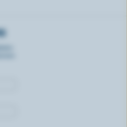
RS
isirs
oncours