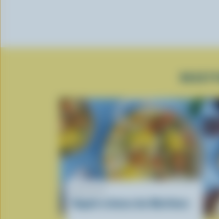
RECETT
RECETTE
Ragoût crémeux des Maritimes