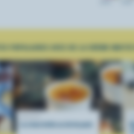
237ml
473ml
ES POPULAIRES AVEC DE LA CRÈME MOITIÉ
RECETTE
R
La crème brûlée au lait de poule
M
s