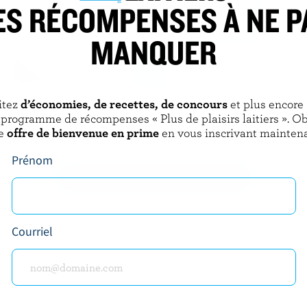
ES RÉCOMPENSES À NE P
MANQUER
itez
d’économies, de recettes, de concours
et plus encore
 DAIRY
FARMERS
 programme de récompenses « Plus de plaisirs laitiers ». O
able 18% M.G.
Crème sure 5% M.G.
e
offre de bienvenue en prime
en vous inscrivant maintena
Prénom
DÉCOUVRIR D’AUTRES PRODUITS
Courriel