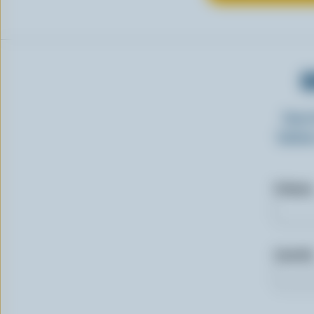
O
Insc
laitie
Prénom
Courriel