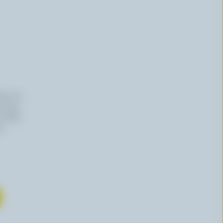
iers du
haitez,
 effet,
re