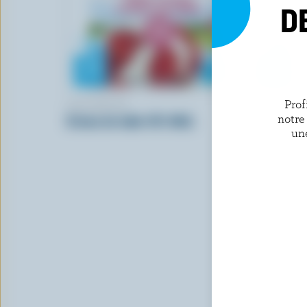
D
Prof
LACTANTIA
KAWARTHA
notre
Crème de table 15% M.G.
Crème de t
un