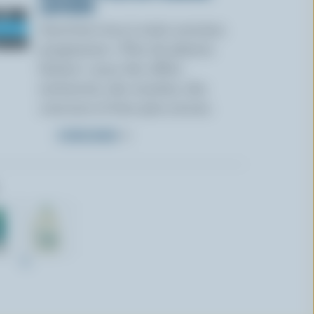
LAITIERS
Inscrivez-vous à notre nouveau
programme « Plus de plaisirs
laitiers » pour des offres
exclusives, des recettes, des
concours et bien plus encore.
S’INSCRIRE
4L