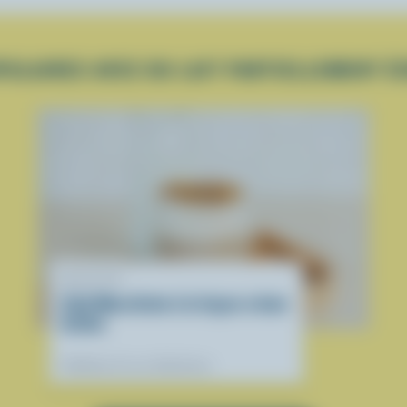
ULAIRES AVEC DU LAIT PARTIELLEMENT É
RECETTE
Café Macchiato à la façon crème
brûlée
Préférées de nos diététistes