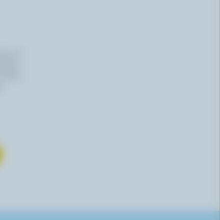
iers du
haitez,
 effet,
re