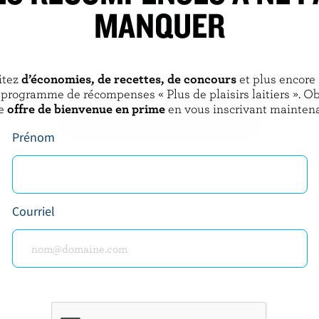
MANQUER
LAIT CHARBONNEAU
ellement écrémé au
Lait moka 4% M.G.
itez
d’économies, de recettes, de concours
et plus encore
% M.G.
 programme de récompenses « Plus de plaisirs laitiers ». O
e
offre de bienvenue en prime
en vous inscrivant maintena
DÉCOUVRIR D’AUTRES PRODUITS
Prénom
Courriel