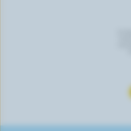
En cli
Canada
vous p
s