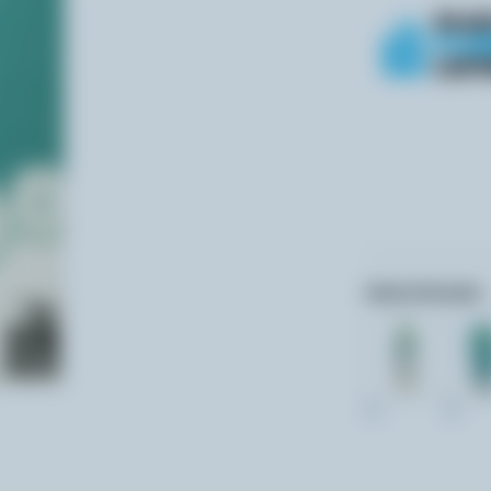
Autres formats:
2L
2L