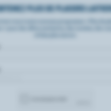
BTENEZ PLUS DE PLAISIRS LAITIE
rivez-vous à notre nouveau programme « Plus de pla
rs » pour des offres exclusives, des recettes, des c
et bien plus encore.