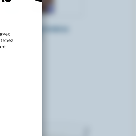
QUÉBON
Lait partiellement écrémé au
 avec
chocolat 1% M.G.
btenez
nt.