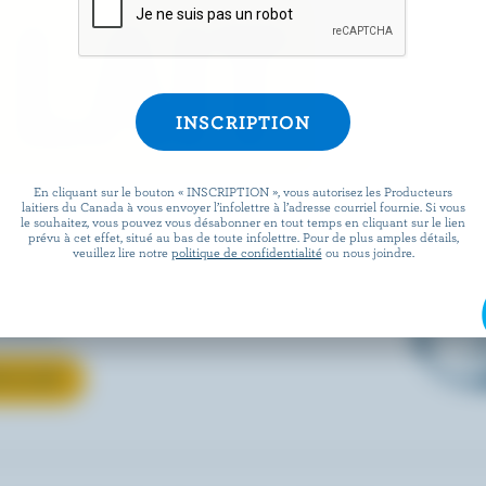
 LAIT
En cliquant sur le bouton « INSCRIPTION », vous autorisez les Producteurs
verre ou votre recette
laitiers du Canada à vous envoyer l’infolettre à l’adresse courriel fournie. Si vous
le souhaitez, vous pouvez vous désabonner en tout temps en cliquant sur le lien
prévu à cet effet, situé au bas de toute infolettre. Pour de plus amples détails,
uvrez comment le lait
veuillez lire notre
politique de confidentialité
ou nous joindre.
ous aimez passe de la ferme à
locale.
 LE LAIT