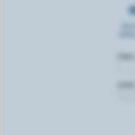
O
Insc
laitie
Prénom
Courriel