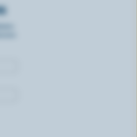
RS
isirs
oncours