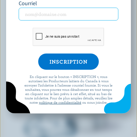
Courriel
En cliquant sur le bouton « INSCRIPTION », vous
autorisez les Producteurs laitiers du Canada à vous
envoyer l’infolettre à l’adresse courriel fournie. Si vous le
souhaitez, vous pouvez vous désabonner en tout temps
en cliquant sur le lien prévu à cet effet, situé au bas de
toute infolettre. Pour de plus amples détails, veuillez lire
notre
politique de confidentialité
ou nous joindre.