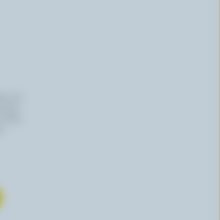
iers du
haitez,
 effet,
re