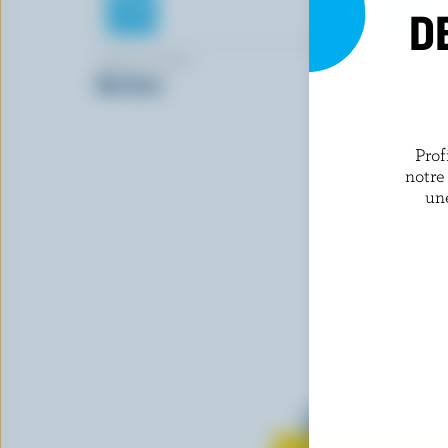
D
HANS DAIRY
LACTANTI
Ma khan
Beurre non
Prof
notre
un
Tout sur