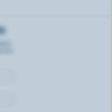
RS
isirs
oncours