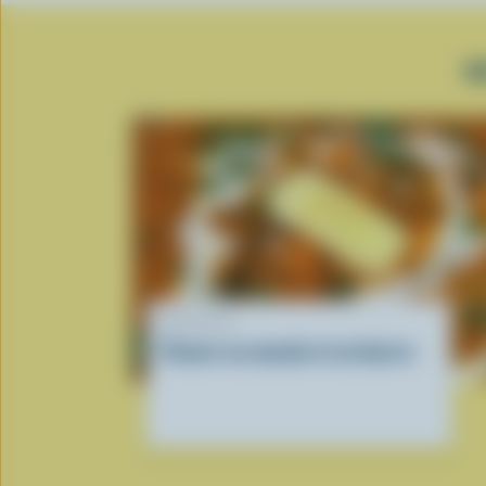
R
RECETTE
Paneer au masala et au beurre