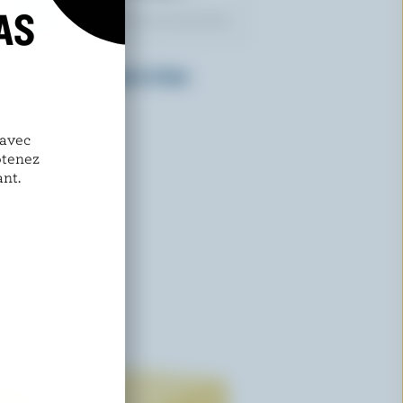
AS
WHIPDD
Beurre avec piment et lime
 avec
btenez
nt.