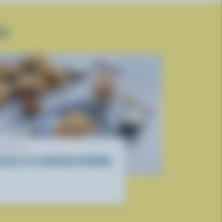
LÉ
ECETTE
cones à la rhubarbe de Debbie