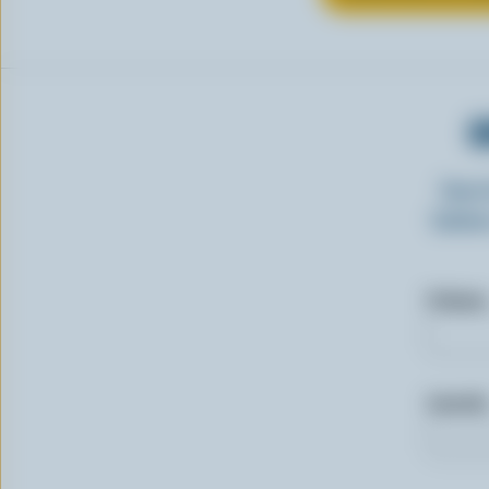
O
Insc
laitie
Prénom
Courriel