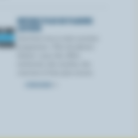
OBTENEZ PLUS DE PLAISIRS
LAITIERS
Inscrivez-vous à notre nouveau
programme « Plus de plaisirs
laitiers » pour des offres
exclusives, des recettes, des
concours et bien plus encore.
S’INSCRIRE