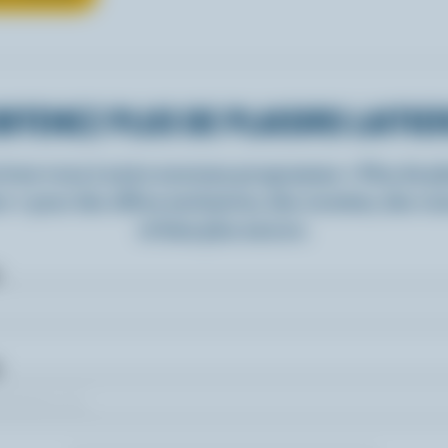
BTENEZ PLUS DE PLAISIRS LAITIE
rivez-vous à notre nouveau programme « Plus de pla
rs » pour des offres exclusives, des recettes, des c
et bien plus encore.