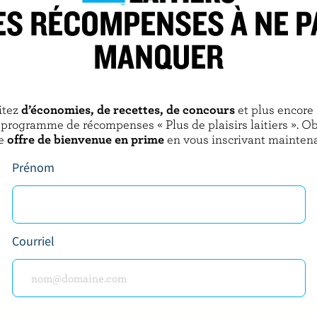
ES RÉCOMPENSES À NE P
MANQUER
A
LONGO'S
 salé sans lactose
Bâtonnets de beurre de campagne
barraté salé
itez
d’économies, de recettes, de concours
et plus encore
DÉCOUVRIR D’AUTRES PRODUITS
 programme de récompenses « Plus de plaisirs laitiers ». O
e
offre de bienvenue en prime
en vous inscrivant maintena
Prénom
Courriel