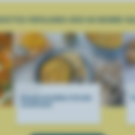
ECETTES POPULAIRES AVEC DU BEURRE SA
RECETTE
R
Chaudrée de jambon et de maïs
S
réconfortante