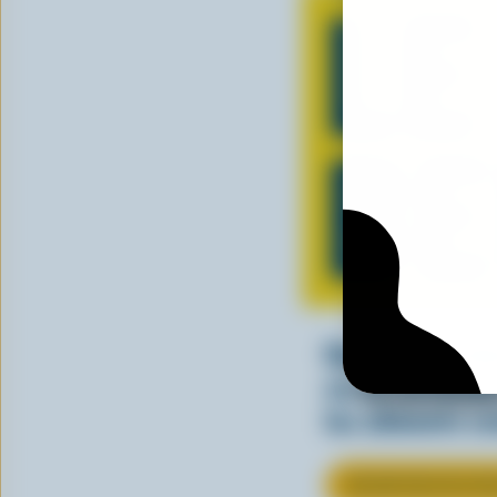
LE
B
Que vous l’util
ou en tartinad
les aliments c
EN SAVOIR PLUS SU