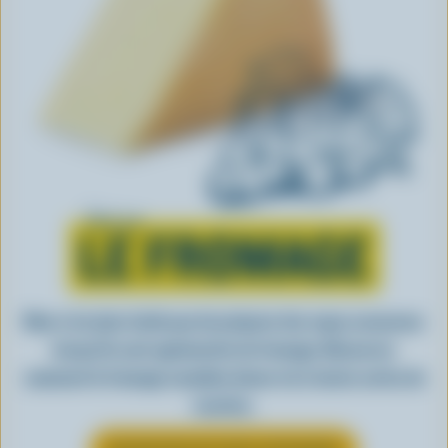
Tout sur
LE FROMAGE
Rien n’est plus facile que de préparer des repas savoureux
lorsqu’ils sont agrémentés de fromage. Découvrez
comment le fromage canadien donne vie à toutes sortes de
recettes.