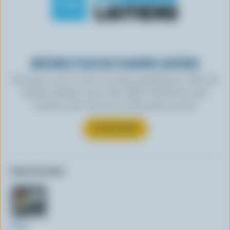
OBTENEZ PLUS DE PLAISIRS LAITIERS
Inscrivez-vous à notre nouveau programme « Plus de
plaisirs laitiers » pour des offres exclusives, des
recettes, des concours et bien plus encore.
S’INSCRIRE
Autres formats:
400g