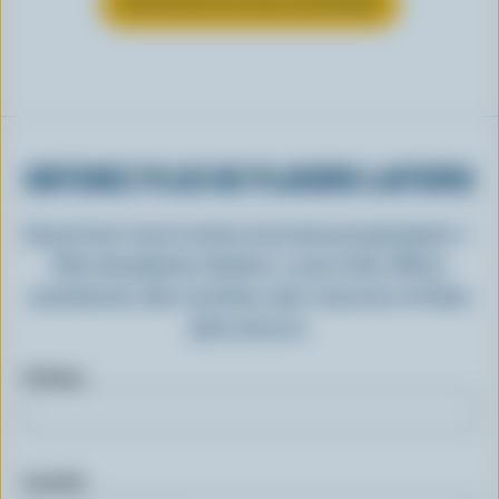
EN SAVOIR PLUS SUR LE FROMAGE
OBTENEZ PLUS DE PLAISIRS LAITIERS
Inscrivez-vous à notre nouveau programme «
Plus de plaisirs laitiers » pour des offres
exclusives, des recettes, des concours et bien
plus encore.
Prénom
Courriel