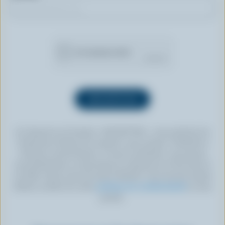
En cliquant sur le bouton « INSCRIPTION », vous autorisez les
Producteurs laitiers du Canada à vous envoyer l’infolettre à
l’adresse courriel fournie. Si vous le souhaitez, vous pouvez
vous désabonner en tout temps en cliquant sur le lien prévu à
cet effet, situé au bas de toute infolettre. Pour de plus amples
détails, veuillez lire notre
politique de confidentialité
ou nous
joindre.