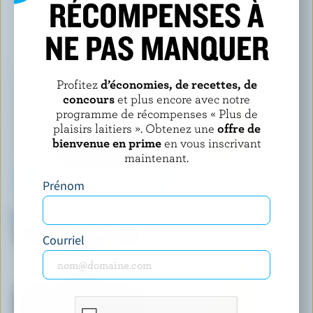
RÉCOMPENSES À
VOUS POURRIEZ AUSSI AIMER
NE PAS MANQUER
Profitez
d’économies, de recettes, de
concours
et plus encore avec notre
programme de récompenses « Plus de
plaisirs laitiers ». Obtenez une
offre de
bienvenue en prime
en vous inscrivant
maintenant.
Prénom
ST-GUILLAUME
COWS CREAMERY
Cheddar extra-fort vieilli 2 ans
Cheddar réserve 2020
Courriel