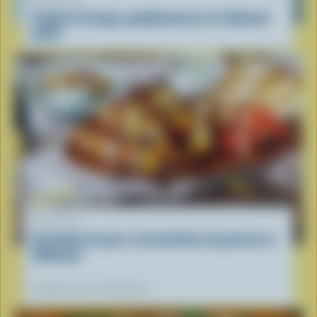
Salade d'orange, pamplemousse et halloumi
grillé
RECETTE
Souvlakis de porc et brochettes de poivron et
Halloumi
Préférées de nos diététistes