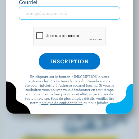
Courriel
En cliquant sur le bouton « INSCRIPTION », vous
autorisez les Producteurs laitiers du Canada à vous
envoyer l’infolettre à l’adresse courriel fournie. Si vous le
souhaitez, vous pouvez vous désabonner en tout temps
en cliquant sur le lien prévu à cet effet, situé au bas de
toute infolettre. Pour de plus amples détails, veuillez lire
notre
politique de confidentialité
ou nous joindre.
Tout sur