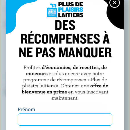
DES
CHIC! FONDUE
NORDICA
Fondue gin Violette
Fromage cottage sans gras
RÉCOMPENSES À
NE PAS MANQUER
Profitez
d’économies, de recettes, de
concours
et plus encore avec notre
programme de récompenses « Plus de
plaisirs laitiers ». Obtenez une
offre de
BABYBEL
CRACKER BARREL
bienvenue en prime
en vous inscrivant
Mini Babybel léger
Cheddar fort léger coloré
maintenant.
Prénom
DÉCOUVRIR D’AUTRES PRODUITS