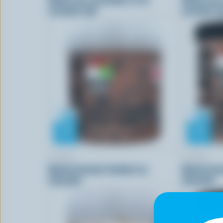
caramel salé
caramel sa
COPPA
COPPA
Gelato brownie fondant au
Gelato bro
chocolat
chocolat