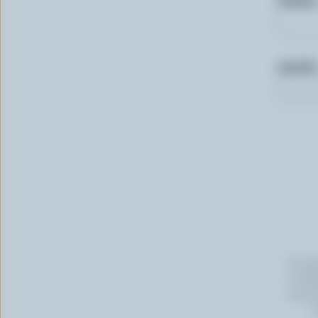
Courriel
En cli
Canada
vous p
s