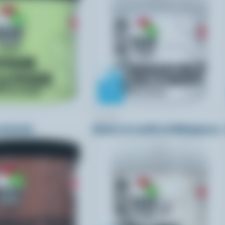
COPPA
 pistache
Gelato à la vanille de Madagascar