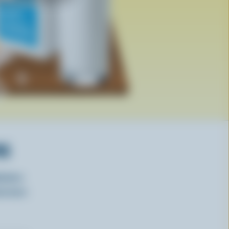
RS
isirs
oncours