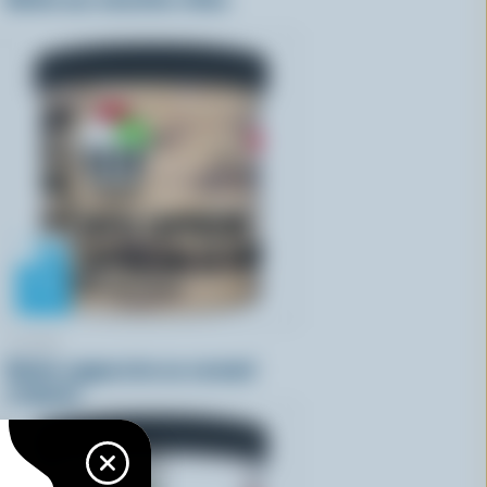
COPPA
Gelato cappuccino au caramel
croquant