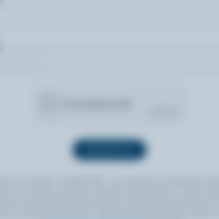
quant sur le bouton « INSCRIPTION », vous autorisez les Producteurs lait
 à vous envoyer l’infolettre à l’adresse courriel fournie. Si vous le sou
ouvez vous désabonner en tout temps en cliquant sur le lien prévu à cet
itué au bas de toute infolettre. Pour de plus amples détails, veuillez li