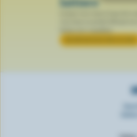
laitiers
Lorsque vous voyez le logo de la va
vous tenez un produit fabriqué avec
laitiers 100 % canadiens.
EN SAVOIR PLUS SUR LE LOGO
O
Insc
laitie
Prénom