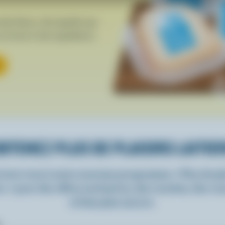
che bleue, cela signifie que
 du lait et des ingrédients
BTENEZ PLUS DE PLAISIRS LAITIE
rivez-vous à notre nouveau programme « Plus de pla
rs » pour des offres exclusives, des recettes, des c
et bien plus encore.