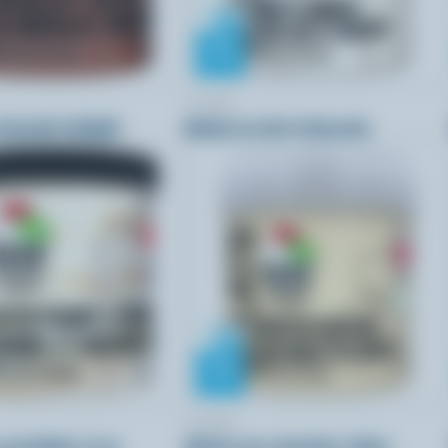
COPPA
chocolat twilight
Gelato au lait et biscuits
COPPA
 arachides et au
Gelato aux noisettes rôties