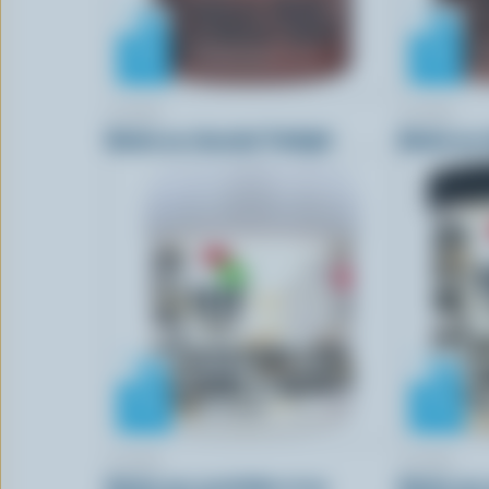
COPPA
COPPA
Gelato au chocolat Twilight
Gelato au 
COPPA
COPPA
Gelato aux arachides et au
Gelato aux