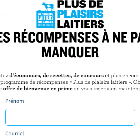
ES RÉCOMPENSES À NE P
MANQUER
COPPA
amel croquant à l'érable
Gelato gâteau au fromage et aux
itez
d’économies, de recettes, de concours
et plus encore
fraises
 programme de récompenses « Plus de plaisirs laitiers ». O
e
offre de bienvenue en prime
en vous inscrivant maintena
Prénom
 100 % canadien, mais n’utilisent pas ce logo de certification. Certaines marqu
ce répertoire. Contactez-les pour plus d’informations.
EXPLOREZ D'AUTRES MARQUES
Courriel