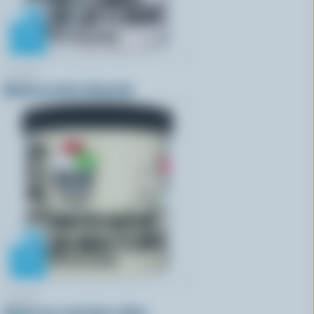
COPPA
Gelato au lait et biscuits
COPPA
Gelato aux noisettes rôties