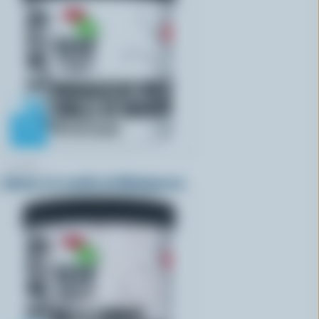
COPPA
Gelato à la vanille de Madagascar