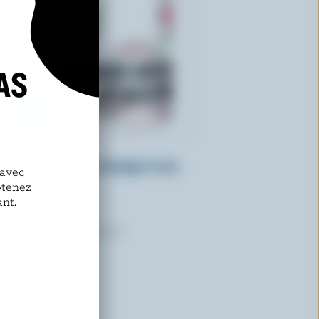
AS
COPPA
Gelato gâteau au fromage et aux
 avec
fraises
btenez
nt.
es qui arborent le logo peuvent