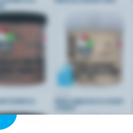
lé
COPPA
wnie fondant au
Gelato cappuccino au caramel
croquant