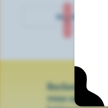
Sandorini
Recherchez le
vous achetez 