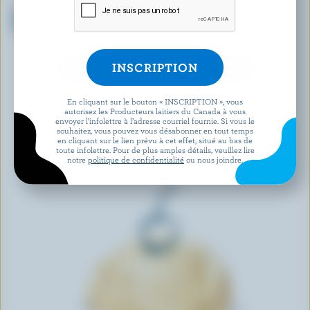
MAGNUM
WESTERN FAMILY SIGNATURE
Barres de crème glacée
Barres de crème glacée
chocolat blanc aux amandes
amande vanille
DÉCOUVRIR D’AUTRES PRODUITS
En cliquant sur le bouton « INSCRIPTION », vous
autorisez les Producteurs laitiers du Canada à vous
envoyer l’infolettre à l’adresse courriel fournie. Si vous le
souhaitez, vous pouvez vous désabonner en tout temps
en cliquant sur le lien prévu à cet effet, situé au bas de
toute infolettre. Pour de plus amples détails, veuillez lire
notre
politique de confidentialité
ou nous joindre.