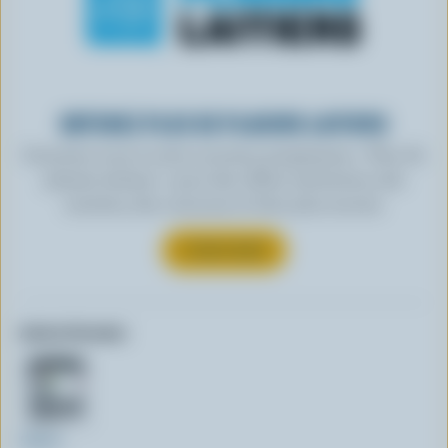
OBTENEZ PLUS DE PLAISIRS LAITIERS
Inscrivez-vous à notre nouveau programme « Plus de
plaisirs laitiers » pour des offres exclusives, des
recettes, des concours et bien plus encore.
S’INSCRIRE
Autres formats:
500ml