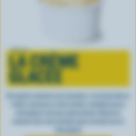
Tout sur
LA CRÈME
GLACÉE
Peu importe comment on la consomme, c’est lorsqu’elle est
fraîche, onctueuse et, bien entendu, canadienne que la
crème glacée a tout pour impressionner. Découvrez
comment clore votre prochain repas en beauté avec la
crème glacée