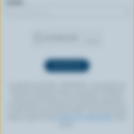
Courriel
En cliquant sur le bouton « INSCRIPTION », vous autorisez les
Producteurs laitiers du Canada à vous envoyer l’infolettre à
l’adresse courriel fournie. Si vous le souhaitez, vous pouvez
vous désabonner en tout temps en cliquant sur le lien prévu à
cet effet, situé au bas de toute infolettre. Pour de plus amples
détails, veuillez lire notre
politique de confidentialité
ou nous
joindre.