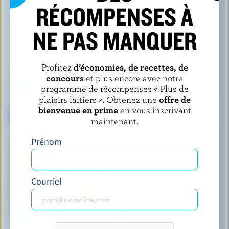
RÉCOMPENSES À
NE PAS MANQUER
Profitez
d’économies, de recettes, de
concours
et plus encore avec notre
programme de récompenses « Plus de
plaisirs laitiers ». Obtenez une
offre de
PANACHE
CRÈME GLACÉE MIKE'S
bienvenue en prime
en vous inscrivant
Mini-barres de crème glacée
Crème glacée biscuits et crème
croquantes à la menthe
maintenant.
Prénom
Courriel