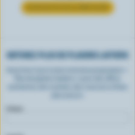
EN SAVOIR PLUS SUR LA CRÈME GLACÉE
OBTENEZ PLUS DE PLAISIRS LAITIERS
Inscrivez-vous à notre nouveau programme «
Plus de plaisirs laitiers » pour des offres
exclusives, des recettes, des concours et bien
plus encore.
Prénom