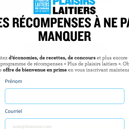
ES RÉCOMPENSES À NE P
S
CO-OP GOLD
ée sans sucre ajouté
Crème glacée explosion
se vanille
chocolatée
MANQUER
DÉCOUVRIR D’AUTRES PRODUITS
itez
d’économies, de recettes, de concours
et plus encore
 programme de récompenses « Plus de plaisirs laitiers ». O
e
offre de bienvenue en prime
en vous inscrivant maintena
Prénom
Courriel