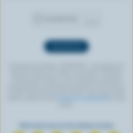
En cliquant sur le bouton « INSCRIPTION », vous autorisez les
Producteurs laitiers du Canada à vous envoyer l’infolettre à
l’adresse courriel fournie. Si vous le souhaitez, vous pouvez
vous désabonner en tout temps en cliquant sur le lien prévu à
cet effet, situé au bas de toute infolettre. Pour de plus amples
détails, veuillez lire notre
politique de confidentialité
ou nous
joindre.
Retrouvez-nous sur les réseaux sociaux