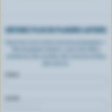
OBTENEZ PLUS DE PLAISIRS LAITIERS
Inscrivez-vous à notre nouveau programme «
Plus de plaisirs laitiers » pour des offres
exclusives, des recettes, des concours et bien
plus encore.
Prénom
Courriel