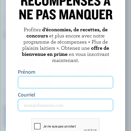
RÉCOMPENSES À
NE PAS MANQUER
Profitez
d’économies, de recettes, de
WESTERN FAMILY SIGNATURE
CHAPMAN'S
Crème glacée crème brûlée
Barre de crème glacée Yukon
concours
et plus encore avec notre
vanilla française et amandes
programme de récompenses « Plus de
plaisirs laitiers ». Obtenez une
offre de
bienvenue en prime
en vous inscrivant
maintenant.
Prénom
Courriel
CHAPMAN'S
BETTER ACRES ICE CREAM
Barres de crème glacée Yukon
Crème glacée fraise d'été
caribou vanille, caramel et
chocolat au lait avec
morceaux de riz croustillant