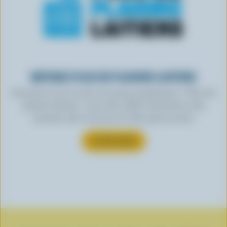
OBTENEZ PLUS DE PLAISIRS LAITIERS
Inscrivez-vous à notre nouveau programme « Plus de
plaisirs laitiers » pour des offres exclusives, des
recettes, des concours et bien plus encore.
S’INSCRIRE