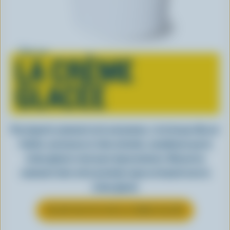
Tout sur
LA CRÈME
GLACÉE
Peu importe comment on la consomme, c’est lorsqu’elle est
fraîche, onctueuse et, bien entendu, canadienne que la
crème glacée a tout pour impressionner. Découvrez
comment clore votre prochain repas en beauté avec la
crème glacée
EN SAVOIR PLUS SUR LA CRÈME GLACÉE