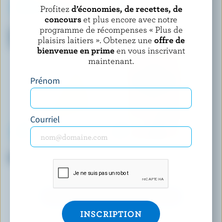
Profitez
d’économies, de recettes, de
concours
et plus encore avec notre
CRACKER BARREL
ARMADALE FARM DAIRY
programme de récompenses « Plus de
Cheddar fort sans lactose
Trempette ail et herbes
plaisirs laitiers ». Obtenez une
offre de
râpé
bienvenue en prime
en vous inscrivant
maintenant.
Prénom
Courriel
LONGO'S
BLACK DIAMOND
Mozzarella
Mélange de fromage râpé
mexicain
DÉCOUVRIR D’AUTRES PRODUITS