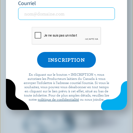
Courriel
En cliquant sur le bouton « INSCRIPTION », vous
autorisez les Producteurs laitiers du Canada à vous
envoyer l’infolettre à l’adresse courriel fournie. Si vous le
souhaitez, vous pouvez vous désabonner en tout temps
en cliquant sur le lien prévu à cet effet, situé au bas de
toute infolettre. Pour de plus amples détails, veuillez lire
notre
politique de confidentialité
ou nous joindre.