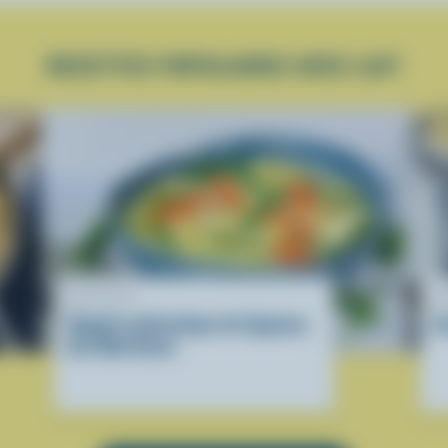
RECETTES POPULAIRES AVEC LAIT
RECETTE
R
Ragoût authentique de légumes
S
des Maritimes