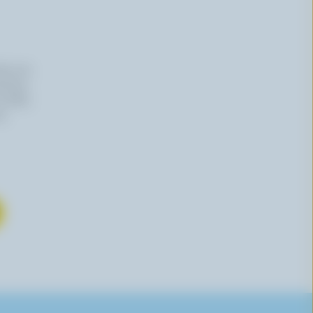
iers du
haitez,
 effet,
re