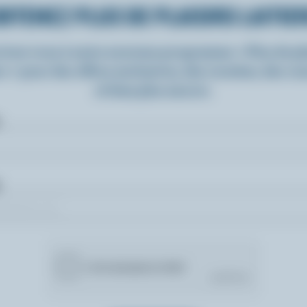
BTENEZ PLUS DE PLAISIRS LAITIE
rivez-vous à notre nouveau programme « Plus de pla
rs » pour des offres exclusives, des recettes, des c
et bien plus encore.