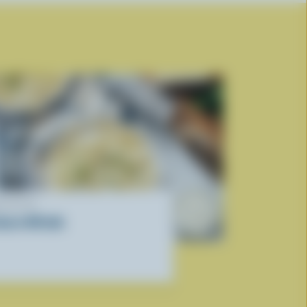
ECETTE
auce Alfredo