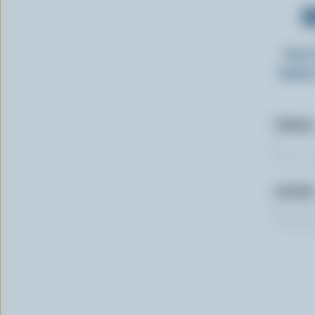
O
Insc
laitie
Prénom
Courriel