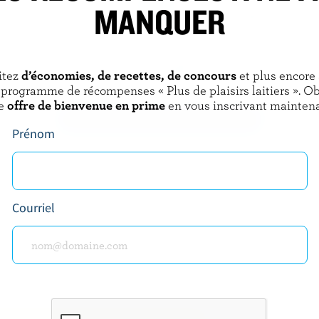
MANQUER
S
LACTANTIA
r de café moka au
Lait homogénéisé sans lactose
lanc
3.25% M.G.
itez
d’économies, de recettes, de concours
et plus encore
 programme de récompenses « Plus de plaisirs laitiers ». O
e
offre de bienvenue en prime
en vous inscrivant maintena
DÉCOUVRIR D’AUTRES PRODUITS
Prénom
Courriel