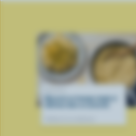
RECETTE
Macaroni au fromage simple et
délicieux dans sa casserole
Préférées de nos diététistes