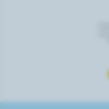
En cli
Canada
vous p
s