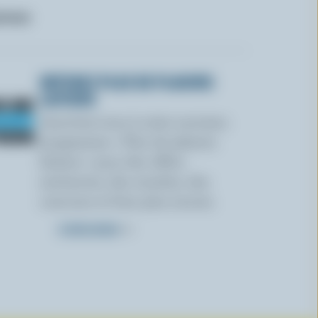
ctose
OBTENEZ PLUS DE PLAISIRS
LAITIERS
Inscrivez-vous à notre nouveau
programme « Plus de plaisirs
laitiers » pour des offres
exclusives, des recettes, des
concours et bien plus encore.
S’INSCRIRE