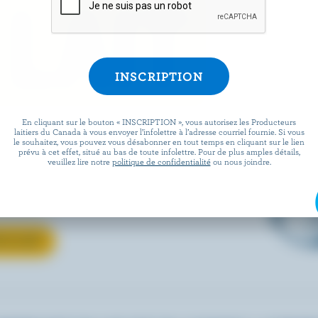
 LAIT
En cliquant sur le bouton « INSCRIPTION », vous autorisez les Producteurs
verre ou votre recette
laitiers du Canada à vous envoyer l’infolettre à l’adresse courriel fournie. Si vous
le souhaitez, vous pouvez vous désabonner en tout temps en cliquant sur le lien
uvrez comment le lait
prévu à cet effet, situé au bas de toute infolettre. Pour de plus amples détails,
veuillez lire notre
politique de confidentialité
ou nous joindre.
ous aimez passe de la ferme à
locale.
 LE LAIT