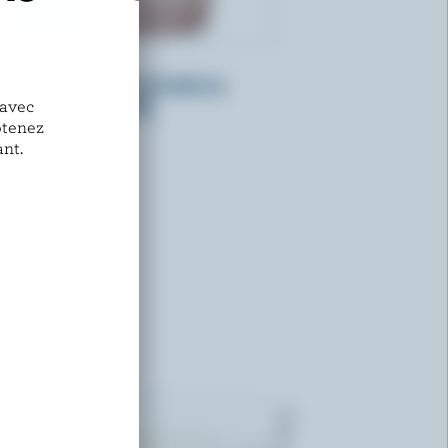
LUCERNE
Lait partiellement écrémé au
chocolat 0.8% M.G.
 avec
btenez
nt.