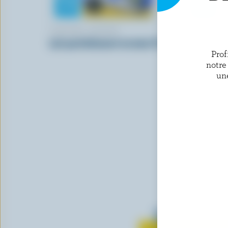
CENTRAL DAIRIES
STARBUCK
Lait partiellement écrémé 2% M.G.
Rehausseu
chocolat b
Prof
notre
un
Tout sur