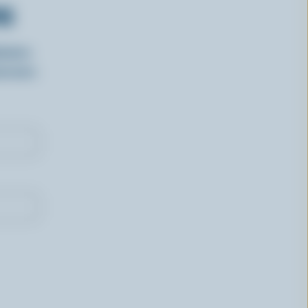
RS
isirs
oncours