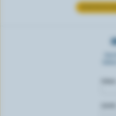
EN SAVOIR PLUS S
O
Insc
laitie
Prénom
Courriel