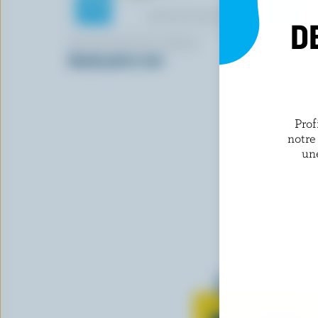
D
MOUNTAINOAK CHEESE
FROMAGERI
Gouda poivre noir
La muse
Prof
notre
un
Tout sur