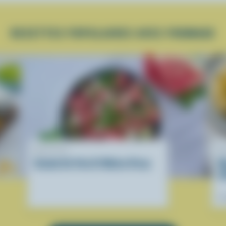
RECETTES POPULAIRES AVEC FROMAGE
RECETTE
R
Salade De Feta Et Melon D’eau
M
d
Pr