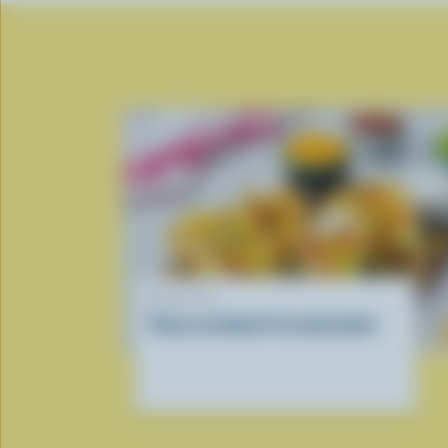
RECETTE
Tacos au boeuf à la mexicaine