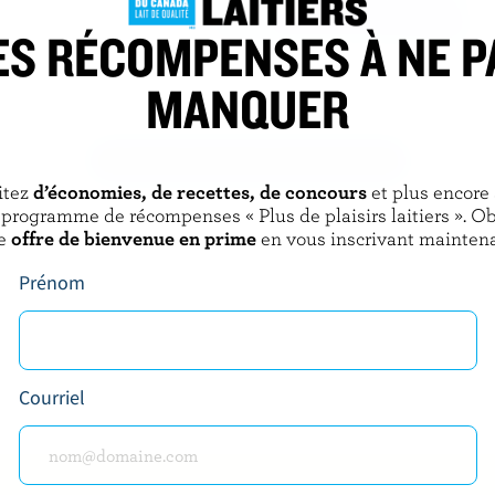
ES RÉCOMPENSES À NE P
E LES RIVIÈRES
SANTA LUCIA
MANQUER
Mozzarella fumé
DÉCOUVRIR D’AUTRES PRODUITS
itez
d’économies, de recettes, de concours
et plus encore
 programme de récompenses « Plus de plaisirs laitiers ». O
e
offre de bienvenue en prime
en vous inscrivant maintena
Prénom
Courriel