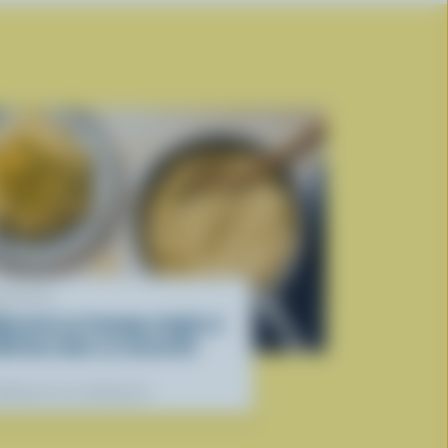
ECETTE
acaroni au fromage simple et
élicieux dans sa casserole
éférées de nos diététistes