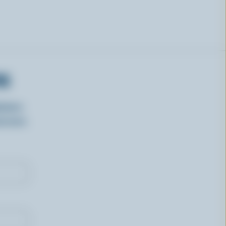
RS
isirs
oncours