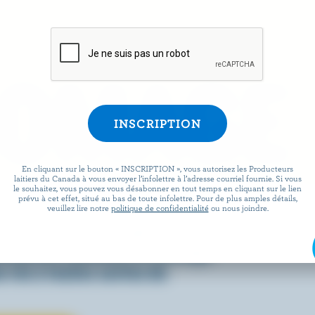
ROMAGE
En cliquant sur le bouton « INSCRIPTION », vous autorisez les Producteurs
laitiers du Canada à vous envoyer l’infolettre à l’adresse courriel fournie. Si vous
le souhaitez, vous pouvez vous désabonner en tout temps en cliquant sur le lien
prévu à cet effet, situé au bas de toute infolettre. Pour de plus amples détails,
 facile que de préparer des
veuillez lire notre
politique de confidentialité
ou nous joindre.
x lorsqu’ils sont agrémentés
écouvrez comment le fromage
 vie à toutes sortes de