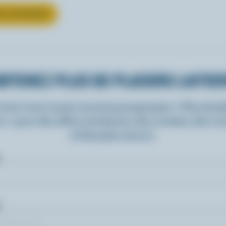
UR LE FROMAGE
BTENEZ PLUS DE PLAISIRS LAITIE
rivez-vous à notre nouveau programme « Plus de pla
rs » pour des offres exclusives, des recettes, des c
et bien plus encore.