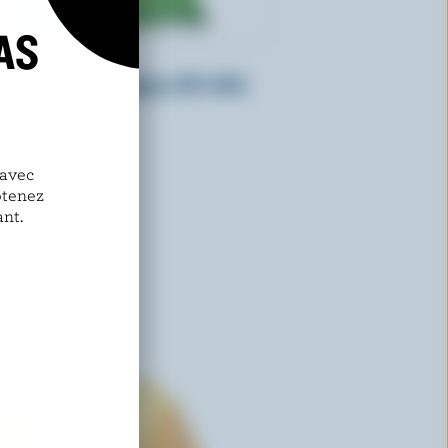
AS
L'ANCÊTRE
Mozzarella biologique 28% M.G.
 avec
btenez
nt.